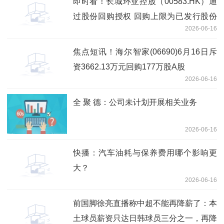
即时看！长城环亚控股（00583.HK）通
过股份回购授权 回购上限为已发行股份
2026-06-16
10%
焦点短讯！海尔智家(06690)6月16日斥
资3662.13万元回购177万股A股
2026-06-16
全 聚 德：公司未计划开展相关业务
2026-06-16
快播：汽车油耗与保养费用哪个影响更
大？
2026-06-16
前国脚徐亮直播称中超不能再降薪了：本
土球员薪资只达日韩球员三分之一，再降