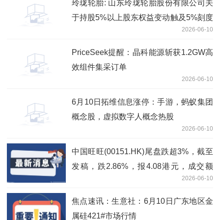
玲珑轮胎: 山东玲珑轮胎股份有限公司关
于持股5%以上股东权益变动触及5%刻度
2026-06-10
的提示性公告
PriceSeek提醒：晶科能源斩获1.2GW高
效组件集采订单
2026-06-10
6月10日拓维信息涨停：手游，蚂蚁集团
概念股，虚拟数字人概念热股
2026-06-10
中国旺旺(00151.HK)尾盘跌超3%，截至
发稿，跌2.86%，报4.08港元，成交额
2026-06-10
1778.92万港元-即时
焦点速讯：生意社：6月10日广东地区金
属硅421#市场行情