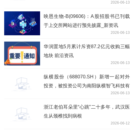
2026-06-13
映恩生物-B(09606)：A股招股书已刊载
于上交所网站进行预先披露_新资讯
2026-06-13
华润置地5月累计斥资87.2亿元收购三幅
地块 前沿资讯
2026-06-13
纵横股份（688070.SH）新增一起对外
投资，被投资公司为南阳纵横智飞科技有
2026-06-13
限公司|每日视讯
浙江老伯耳朵里“心跳”二十多年，武汉医
生从颈椎找到病根
2026-06-12