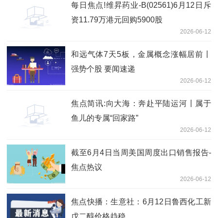
每日焦点!维昇药业-B(02561)6月12日斥
资11.79万港元回购5900股
2026-06-12
和远气体7天5板，金属概念涨幅居前丨
强势个股 要闻速递
2026-06-12
焦点简讯:向大海：奔赴平陆运河丨属于
鱼儿的专属“回家路”
2026-06-12
截至6月4日当周美国周度出口销售报告-
焦点热议
2026-06-12
焦点快播：生意社：6月12日鲁西化工新
戊二醇价格趋稳