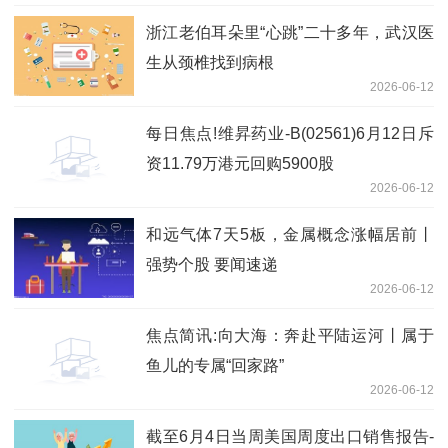
浙江老伯耳朵里“心跳”二十多年，武汉医
生从颈椎找到病根
2026-06-12
每日焦点!维昇药业-B(02561)6月12日斥
资11.79万港元回购5900股
2026-06-12
和远气体7天5板，金属概念涨幅居前丨
强势个股 要闻速递
2026-06-12
焦点简讯:向大海：奔赴平陆运河丨属于
鱼儿的专属“回家路”
2026-06-12
截至6月4日当周美国周度出口销售报告-