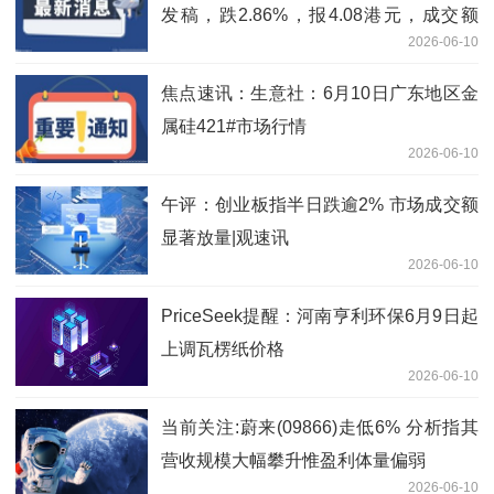
发稿，跌2.86%，报4.08港元，成交额
2026-06-10
1778.92万港元-即时
焦点速讯：生意社：6月10日广东地区金
属硅421#市场行情
2026-06-10
午评：创业板指半日跌逾2% 市场成交额
显著放量|观速讯
2026-06-10
PriceSeek提醒：河南亨利环保6月9日起
上调瓦楞纸价格
2026-06-10
当前关注:蔚来(09866)走低6% 分析指其
营收规模大幅攀升惟盈利体量偏弱
2026-06-10