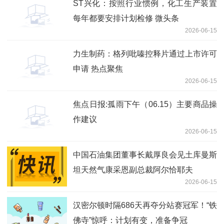
ST兴化：按照行业惯例，化工生产装置
每年都要安排计划检修 微头条
2026-06-15
力生制药：格列吡嗪控释片通过上市许可
申请 热点聚焦
2026-06-15
焦点日报:孤雨下午（06.15）主要商品操
作建议
2026-06-15
中国石油集团董事长戴厚良会见土库曼斯
坦天然气康采恩副总裁阿尔恰耶夫
2026-06-15
汉密尔顿时隔686天再夺分站赛冠军！“铁
佛寺”惊呼：计划有变，准备争冠