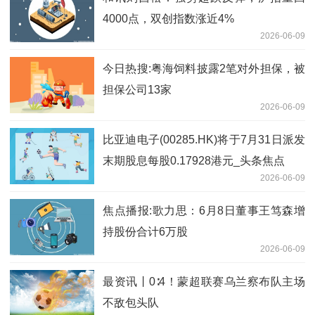
4000点，双创指数涨近4%
2026-06-09
今日热搜:粤海饲料披露2笔对外担保，被
担保公司13家
2026-06-09
比亚迪电子(00285.HK)将于7月31日派发
末期股息每股0.17928港元_头条焦点
2026-06-09
焦点播报:歌力思：6月8日董事王笃森增
持股份合计6万股
2026-06-09
最资讯丨0∶4！蒙超联赛乌兰察布队主场
不敌包头队