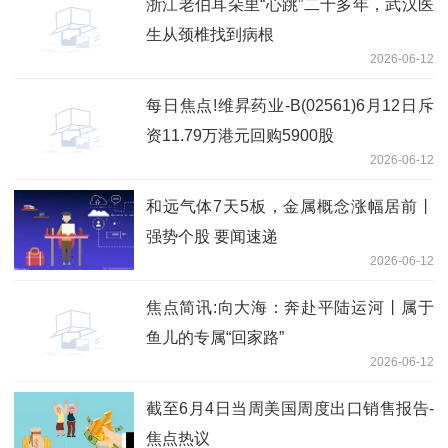
浙江老伯耳朵里“心跳”二十多年，武汉医
生从颈椎找到病根
2026-06-12
每日焦点!维昇药业-B(02561)6月12日斥
资11.79万港元回购5900股
2026-06-12
和远气体7天5板，金属概念涨幅居前丨
强势个股 要闻速递
2026-06-12
焦点简讯:向大海：奔赴平陆运河丨属于
鱼儿的专属“回家路”
2026-06-12
截至6月4日当周美国周度出口销售报告-
焦点热议