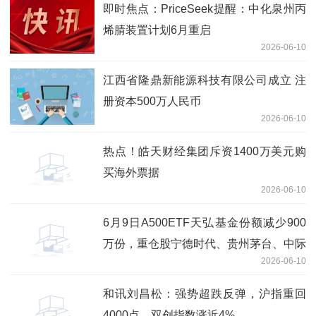
即时焦点：PriceSeek提醒：中化泉州丙
烯腈装置计划6月重启
2026-06-10
江西省隆鼎新能源科技有限公司成立 注
册资本500万人民币
2026-06-10
热点！皓天财经集团斥资1400万美元购
买海外票据
2026-06-10
6月9日A500ETF天弘基金份额减少900
万份，重仓股宁德时代、贵州茅台、中际
2026-06-10
旭创 最新快讯
和讯刘昌松：强势超跌反弹，沪指重回
4000点，双创指数涨近4%