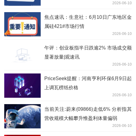
2026-06-10
1778.92万港元-即时
焦点速讯：生意社：6月10日广东地区金
属硅421#市场行情
2026-06-10
午评：创业板指半日跌逾2% 市场成交额
显著放量|观速讯
2026-06-10
PriceSeek提醒：河南亨利环保6月9日起
上调瓦楞纸价格
2026-06-10
当前关注:蔚来(09866)走低6% 分析指其
营收规模大幅攀升惟盈利体量偏弱
2026-06-10