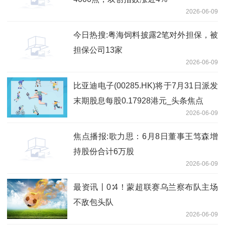
2026-06-09
今日热搜:粤海饲料披露2笔对外担保，被
担保公司13家
2026-06-09
比亚迪电子(00285.HK)将于7月31日派发
末期股息每股0.17928港元_头条焦点
2026-06-09
焦点播报:歌力思：6月8日董事王笃森增
持股份合计6万股
2026-06-09
最资讯丨0∶4！蒙超联赛乌兰察布队主场
不敌包头队
2026-06-09