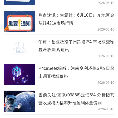
2026-06-10
1778.92万港元-即时
焦点速讯：生意社：6月10日广东地区金
属硅421#市场行情
2026-06-10
午评：创业板指半日跌逾2% 市场成交额
显著放量|观速讯
2026-06-10
PriceSeek提醒：河南亨利环保6月9日起
上调瓦楞纸价格
2026-06-10
当前关注:蔚来(09866)走低6% 分析指其
营收规模大幅攀升惟盈利体量偏弱
2026-06-10