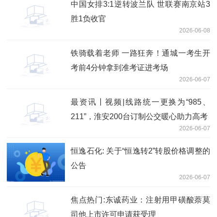
中国女排3:1逆转波兰队 世联赛南京站3
胜1负收官
2026-06-08
铁骑载着老师 一路狂奔！通城一考生开
考前4分钟拿到准考证进考场
2026-06-07
最资讯丨视频|线路统一更换为“985、
211”，淮安200台订制公交暖心助力高考
2026-06-07
恒逸石化: 关于“恒逸转2”转股价格调整的
公告
2026-06-07
焦点热门:东诚药业：注射用甲磺酸萘莫
司他上市许可申请获受理