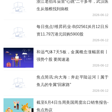
浙江老伯耳朵里“心跳”二十多年，武汉医
生从颈椎找到病根
2026-06-12
每日焦点!维昇药业-B(02561)6月12日斥
资11.79万港元回购5900股
2026-06-12
和远气体7天5板，金属概念涨幅居前丨
强势个股 要闻速递
2026-06-12
焦点简讯:向大海：奔赴平陆运河丨属于
鱼儿的专属“回家路”
2026-06-12
截至6月4日当周美国周度出口销售报告-
焦点热议