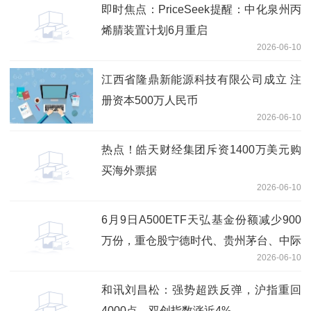
即时焦点：PriceSeek提醒：中化泉州丙
烯腈装置计划6月重启
2026-06-10
江西省隆鼎新能源科技有限公司成立 注
册资本500万人民币
2026-06-10
热点！皓天财经集团斥资1400万美元购
买海外票据
2026-06-10
6月9日A500ETF天弘基金份额减少900
万份，重仓股宁德时代、贵州茅台、中际
2026-06-10
旭创 最新快讯
和讯刘昌松：强势超跌反弹，沪指重回
4000点，双创指数涨近4%