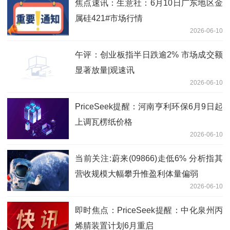
焦点速讯：生意社：6月10日广东地区金
属硅421#市场行情
2026-06-10
午评：创业板指半日跌逾2% 市场成交额
显著放量|观速讯
2026-06-10
PriceSeek提醒：河南亨利环保6月9日起
上调瓦楞纸价格
2026-06-10
当前关注:蔚来(09866)走低6% 分析指其
营收规模大幅攀升惟盈利体量偏弱
2026-06-10
即时焦点：PriceSeek提醒：中化泉州丙
烯腈装置计划6月重启