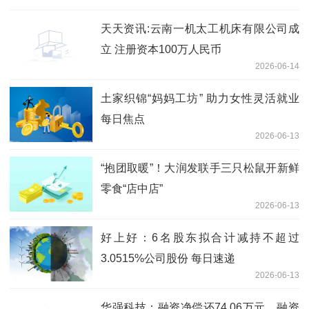
天天资讯:云南一机太工机床有限公司成
立 注册资本100万人民币
2026-06-14
土家织锦“妈妈工坊” 助力女性灵活就业
每日焦点
2026-06-13
“抱团取暖”！大润发联手三只松鼠开新鲜
零食“店中店”
2026-06-13
好上好：6名股东拟合计减持不超过
3.0515%公司股份 每日速递
2026-06-13
华强科技：融资净偿还74.06万元，融资