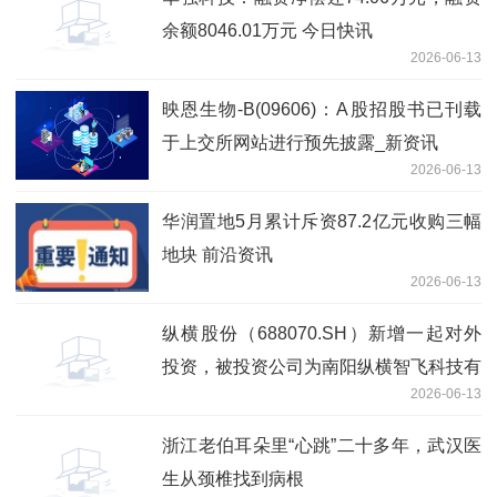
余额8046.01万元 今日快讯
2026-06-13
映恩生物-B(09606)：A股招股书已刊载
于上交所网站进行预先披露_新资讯
2026-06-13
华润置地5月累计斥资87.2亿元收购三幅
地块 前沿资讯
2026-06-13
纵横股份（688070.SH）新增一起对外
投资，被投资公司为南阳纵横智飞科技有
2026-06-13
限公司|每日视讯
浙江老伯耳朵里“心跳”二十多年，武汉医
生从颈椎找到病根