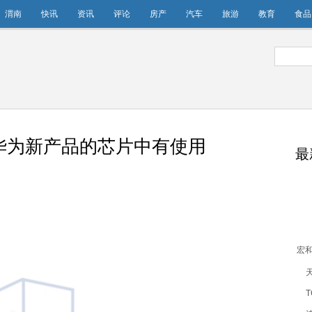
渭南
快讯
资讯
评论
房产
汽车
旅游
教育
食品
华为新产品的芯片中有使用
最
宏
为