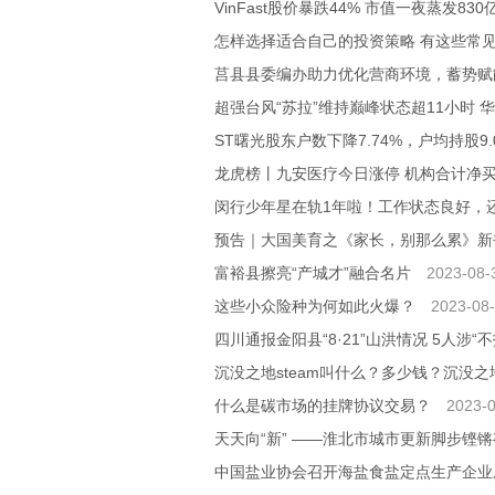
VinFast股价暴跌44% 市值一夜蒸发83
怎样选择适合自己的投资策略 有这些常
莒县县委编办助力优化营商环境，蓄势赋
超强台风“苏拉”维持巅峰状态超11小时
ST曙光股东户数下降7.74%，户均持股9.
龙虎榜丨九安医疗今日涨停 机构合计净买入1
闵行少年星在轨1年啦！工作状态良好，
预告｜大国美育之《家长，别那么累》新
富裕县擦亮“产城才”融合名片
2023-08-
这些小众险种为何如此火爆？
2023-08-
四川通报金阳县“8·21”山洪情况 5人涉
沉没之地steam叫什么？多少钱？沉没
什么是碳市场的挂牌协议交易？
2023-0
天天向“新” ——淮北市城市更新脚步铿
中国盐业协会召开海盐食盐定点生产企业