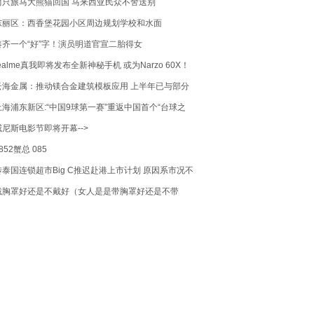
两只旅马大熊猫回国 马来西亚民众不舍送别
东丽区：西香堡花园小区周边规划学校和水面
凑齐一个“好”字！演员明道官宣二胎得女
ealme真我即将发布全新神秘手机 或为Narzo 60X！
云海金属：推动镁合金建筑模板应用 上半年已与部分
国企达成合作意向并取得订单
上海浦东新区:“中国9球第一赛”重返中国首个“台球之
”
威尼斯电影节即将开幕-->
852蟹总 085
传泰国连锁超市Big C推迟赴港上市计划 原因系市况不
佳
戴胸罩好还是不戴好（女人是是带胸罩好还是不带
好）