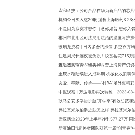
宏和科技：公司产品在华为新产品的芯片
机构今日买入这20股 抛售上海医药3.2
不是因为寂寞才想你（念你如昔,想你入
郴州市北湖区司法局用法治的温度呵护孩
玻璃龙虎榜 | 日内多合约涨停 多空双方
住建局局长连夜被免职！脱贫县花715
查
沉迷透支消费，他卖掉两套上海房产仍资
2023-08-30 17:44
重庆水稻陆续进入成熟期 机械化收割确
友爱、奉献、传承——“村BA”场外更精彩
中报观察 | 万达电影再次转盈
2023-08-
耿马公安多举措护航“开学季”有效防范
弗拉基米尔伯爵皮肤怎么样 弗拉基米尔
康亚药业2023年上半年净利577.27万 同
新疆油田“碳”路者团队获第十届“创青春