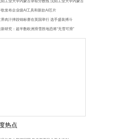
沈阳工业大学内蒙古录取分数线 沈阳工业大学内蒙古
招生人数多少
谷歌发布企业级AI工具和新款AI芯片
世界肉汁摔跤锦标赛在英国举行 选手盛装搏斗
最新研究：超半数欧洲滑雪胜地恐将“无雪可滑”
度热点