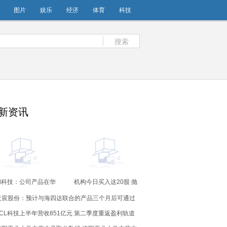
图片
娱乐
经济
体育
科技
搜索
新资讯
和科技：公司产品在华
机构今日买入这20股 抛
新产品的芯片中有使用
售上海医药3.23亿元丨龙
天宸股份：预计与海四达联合的产品三个月后可通过
虎榜
认证 年底将能向市场销售自有品牌产品
TCL科技上半年营收851亿元 第二季度重返盈利轨道