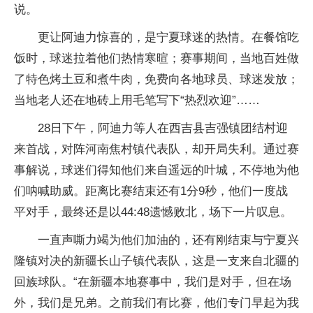
说。
更让阿迪力惊喜的，是宁夏球迷的热情。在餐馆吃
饭时，球迷拉着他们热情寒暄；赛事期间，当地百姓做
了特色烤土豆和煮牛肉，免费向各地球员、球迷发放；
当地老人还在地砖上用毛笔写下“热烈欢迎”……
28日下午，阿迪力等人在西吉县吉强镇团结村迎
来首战，对阵河南焦村镇代表队，却开局失利。通过赛
事解说，球迷们得知他们来自遥远的叶城，不停地为他
们呐喊助威。距离比赛结束还有1分9秒，他们一度战
平对手，最终还是以44:48遗憾败北，场下一片叹息。
一直声嘶力竭为他们加油的，还有刚结束与宁夏兴
隆镇对决的新疆长山子镇代表队，这是一支来自北疆的
回族球队。“在新疆本地赛事中，我们是对手，但在场
外，我们是兄弟。之前我们有比赛，他们专门早起为我