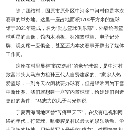
除了团结村，固原市原州区中河乡中河村也是本次
赛事的举办地。这里一座占地面积1700平方米的篮球
馆于2021年建成，名为“励志篮球俱乐部”，外墙绘有篮
球明星的画像，馆内木地板、标准篮球架、电子记分
牌、观众席一应俱全，甚至还为本次赛事开辟出了媒体
工作间。
这座在村里显得“鹤立鸡群”的豪华球馆，是中河村
致富带头人马志力祖孙三代人自费建起的。“家乡人热
爱篮球，一到冬天农闲就要办球赛，但是经常因为下雪
中断比赛。我们就想建一座室内篮球馆，给娃娃们创造
更好的条件。”马志力的儿子马光辉说。
宁夏西海固地区曾“苦瘠甲天下”，在没有电视和网
络的年代，打篮球、吼秦腔是村民最大的娱乐活动。尘
土飞扬的场地、用粉笔写下号码的“球衣”、铁圈篮筐和