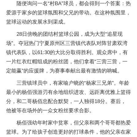
随便询问一名“村BA”球员，都会得到一个答案：热
爱源于家乡的篮球氛围和父兄的带动。在这种氛围里，
篮球运动的发展水到渠成。
28日傍晚的团结村篮球公园，成为大型“追星现
场”。夺冠热门宁夏原州区三营镇代表队对阵甘肃双湾
镇代表队，以61:30的大比分取得胜利。观众席中，有
一片红衣红帽组成的粉丝团，他们拿着“三营三营，一
定能赢”的应援牌，为赛事奉献出最有激情的呐喊。
三营镇球员中，有家喻户晓的“杨家三兄弟”。年龄
最小的杨佰强游刃有余地组织进攻、远距离优雅上篮得
分，和二哥杨佰忠配合默契，一人独得18分。赛后，
他被等在场外的一众女粉丝要求合影。
杨佰强幼年时家中贫寒，但父亲和两个哥哥都热爱
篮球。为了给孩子创造更好的打球条件，他的父亲在家