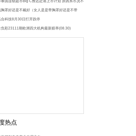
传泰国连锁超市Big C推迟赴港上市计划 原因系市况不
佳
戴胸罩好还是不戴好（女人是是带胸罩好还是不带
好）
赢合科技8月30日打开跌停
胜负彩23111期欧洲四大机构最新赔率(08.30)
度热点