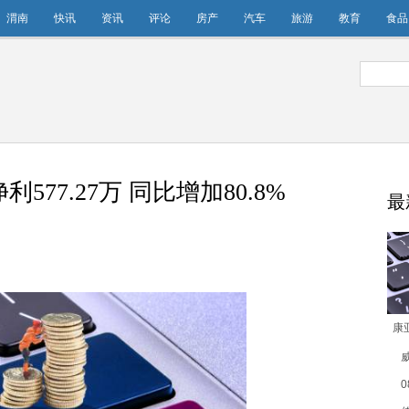
渭南
快讯
资讯
评论
房产
汽车
旅游
教育
食品
577.27万 同比增加80.8%
最
康
净利
0