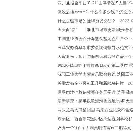
四川通报金阳县“8·21”山洪情况 5人涉
沉没之地steam叫什么？多少钱？沉没
什么是碳市场的挂牌协议交易？
2023-0
天天向“新” ——淮北市城市更新脚步铿
中国盐业协会召开海盐食盐定点生产企业
民革安徽省阜阳市委会调研指导示范支部
天宸股份：预计与海四达联合的产品三个
08-30 15:09
TCL科技上半年营收851亿元 第二季度
沈阳工业大学内蒙古录取分数线 沈阳工
谷歌发布企业级AI工具和新款AI芯片
20
世界肉汁摔跤锦标赛在英国举行 选手盛
最新研究：超半数欧洲滑雪胜地恐将“无雪
两只旅马大熊猫回国 马来西亚民众不舍
东丽区：西香堡花园小区周边规划学校和
凑齐一个“好”字！演员明道官宣二胎得女