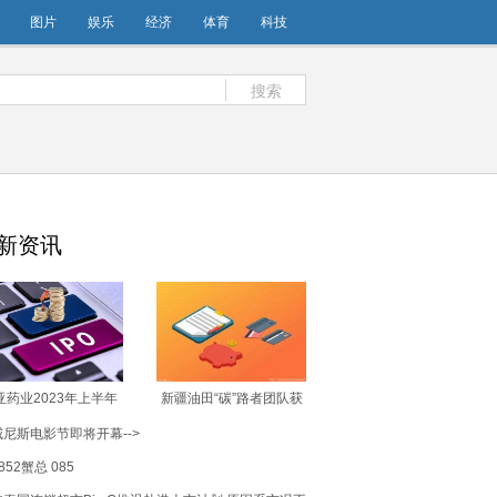
图片
娱乐
经济
体育
科技
搜索
新资讯
亚药业2023年上半年
新疆油田“碳”路者团队获
577.27万 同比增加
第十届“创青春”中国青年
威尼斯电影节即将开幕-->
80.8%
创新创业大赛银奖
852蟹总 085