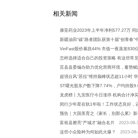
关键词：
相关新闻
康亚药业2023年上半年净利577.27万 同
新疆油田“碳”路者团队获第十届“创青春
VinFast股价暴跌44% 市值一夜蒸发83
怎样选择适合自己的投资策略 有这些常
莒县县委编办助力优化营商环境，蓄势赋
超强台风“苏拉”维持巅峰状态超11小时
ST曙光股东户数下降7.74%，户均持股9.
龙虎榜丨九安医疗今日涨停 机构合计净买入1
闵行少年星在轨1年啦！工作状态良好，
预告｜大国美育之《家长，别那么累》新
富裕县擦亮“产城才”融合名片
2023-08-
这些小众险种为何如此火爆？
2023-08-