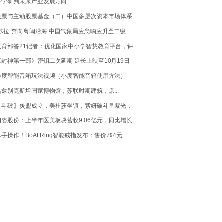
科学研判未来产业发展方向
股票与主动股票基金（二）中国多层次资本市场体系
有哪些亮点
“苏拉”奔向粤闽沿海 中国气象局应急响应升至二级
教育部答21记者：优化国家中小学智慧教育平台，评
估有效服务“双减”
《封神第一部》密钥二次延期 延长上映至10月19日
小度智能音箱玩法视频（小度智能音箱使用方法）
乌兹别克斯坦国家博物馆，苏联时期建筑，原...
【斗破】炎盟成立，美杜莎坐镇，紫妍破斗皇紫光，
小医仙惊艳登场
朗姿股份：上半年医美板块营收9.06亿元，同比增长
超两成
单手操作！BoAt Ring智能戒指发布：售价794元