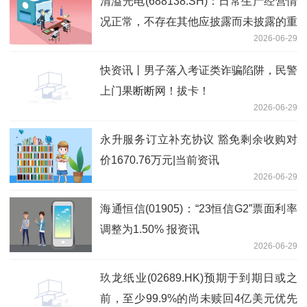
清溢光电(688138.SH)：日常生产经营情
况正常，不存在其他应披露而未披露的重
2026-06-29
大信息
快资讯丨男子落入考证类诈骗陷阱，民警
上门果断断网！拔卡！
2026-06-29
永升服务订立补充协议 豁免剩余收购对
价1670.76万元|当前资讯
2026-06-29
海通恒信(01905)：“23恒信G2”票面利率
调整为1.50% 报资讯
2026-06-29
玖龙纸业(02689.HK)预期于到期日或之
前，至少99.9%的尚未赎回4亿美元优先