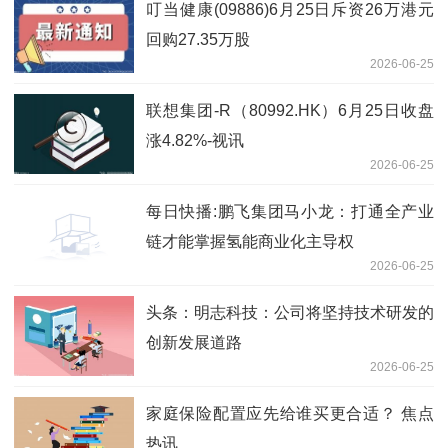
叮当健康(09886)6月25日斥资26万港元
回购27.35万股
2026-06-25
联想集团-R（80992.HK）6月25日收盘
涨4.82%-视讯
2026-06-25
每日快播:鹏飞集团马小龙：打通全产业
链才能掌握氢能商业化主导权
2026-06-25
头条：明志科技：公司将坚持技术研发的
创新发展道路
2026-06-25
家庭保险配置应先给谁买更合适？ 焦点
热讯