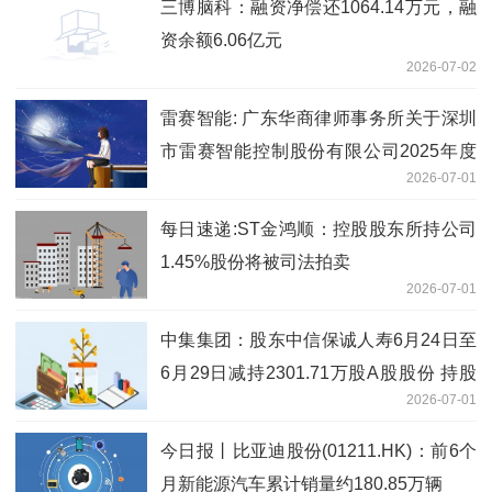
三博脑科：融资净偿还1064.14万元，融
资余额6.06亿元
2026-07-02
雷赛智能: 广东华商律师事务所关于深圳
市雷赛智能控制股份有限公司2025年度
2026-07-01
向特定对象发行A股股票的补充法律意见
书（一） 即时
每日速递:ST金鸿顺：控股股东所持公司
1.45%股份将被司法拍卖
2026-07-01
中集集团：股东中信保诚人寿6月24日至
6月29日减持2301.71万股A股股份 持股
2026-07-01
比例降至5%以下 今日聚焦
今日报丨比亚迪股份(01211.HK)：前6个
月新能源汽车累计销量约180.85万辆