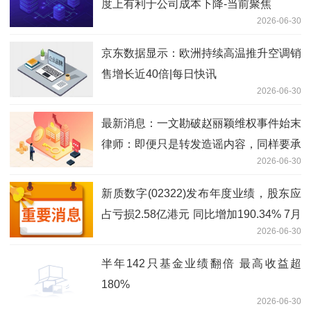
度上有利于公司成本下降-当前聚焦
2026-06-30
京东数据显示：欧洲持续高温推升空调销
售增长近40倍|每日快讯
2026-06-30
最新消息：一文勘破赵丽颖维权事件始末
律师：即便只是转发造谣内容，同样要承
2026-06-30
担侵权责任
新质数字(02322)发布年度业绩，股东应
占亏损2.58亿港元 同比增加190.34% 7月
2026-06-30
2日复牌_焦点简讯
半年142只基金业绩翻倍 最高收益超
180%
2026-06-30