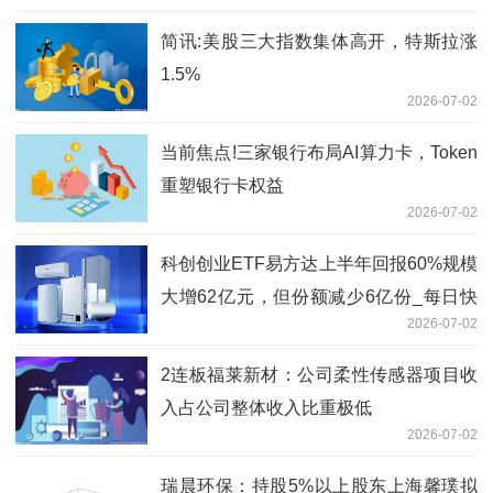
简讯:美股三大指数集体高开，特斯拉涨
1.5%
2026-07-02
当前焦点!三家银行布局AI算力卡，Token
重塑银行卡权益
2026-07-02
科创创业ETF易方达上半年回报60%规模
大增62亿元，但份额减少6亿份_每日快
2026-07-02
报
2连板福莱新材：公司柔性传感器项目收
入占公司整体收入比重极低
2026-07-02
瑞晨环保：持股5%以上股东上海馨璞拟