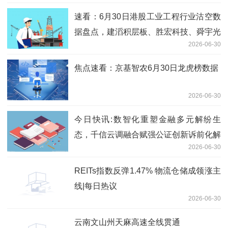
速看：6月30日港股工业工程行业沽空数
据盘点，建滔积层板、胜宏科技、舜宇光
2026-06-30
学科技沽空金额位居行业前三
焦点速看：京基智农6月30日龙虎榜数据
2026-06-30
今日快讯:数智化重塑金融多元解纷生
态，千信云调融合赋强公证创新诉前化解
2026-06-30
模式
REITs指数反弹1.47% 物流仓储成领涨主
线|每日热议
2026-06-30
云南文山州天麻高速全线贯通