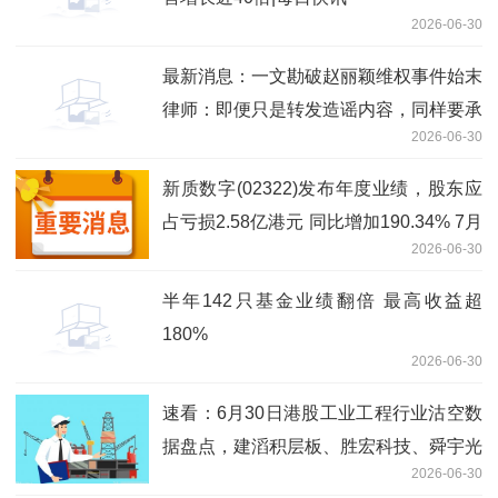
2026-06-30
最新消息：一文勘破赵丽颖维权事件始末
律师：即便只是转发造谣内容，同样要承
2026-06-30
担侵权责任
新质数字(02322)发布年度业绩，股东应
占亏损2.58亿港元 同比增加190.34% 7月
2026-06-30
2日复牌_焦点简讯
半年142只基金业绩翻倍 最高收益超
180%
2026-06-30
速看：6月30日港股工业工程行业沽空数
据盘点，建滔积层板、胜宏科技、舜宇光
2026-06-30
学科技沽空金额位居行业前三