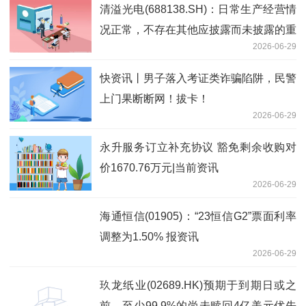
清溢光电(688138.SH)：日常生产经营情
况正常，不存在其他应披露而未披露的重
2026-06-29
大信息
快资讯丨男子落入考证类诈骗陷阱，民警
上门果断断网！拔卡！
2026-06-29
永升服务订立补充协议 豁免剩余收购对
价1670.76万元|当前资讯
2026-06-29
海通恒信(01905)：“23恒信G2”票面利率
调整为1.50% 报资讯
2026-06-29
玖龙纸业(02689.HK)预期于到期日或之
前，至少99.9%的尚未赎回4亿美元优先