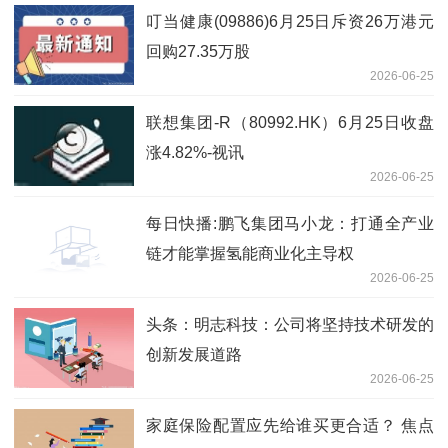
叮当健康(09886)6月25日斥资26万港元
回购27.35万股
2026-06-25
联想集团-R（80992.HK）6月25日收盘
涨4.82%-视讯
2026-06-25
每日快播:鹏飞集团马小龙：打通全产业
链才能掌握氢能商业化主导权
2026-06-25
头条：明志科技：公司将坚持技术研发的
创新发展道路
2026-06-25
家庭保险配置应先给谁买更合适？ 焦点