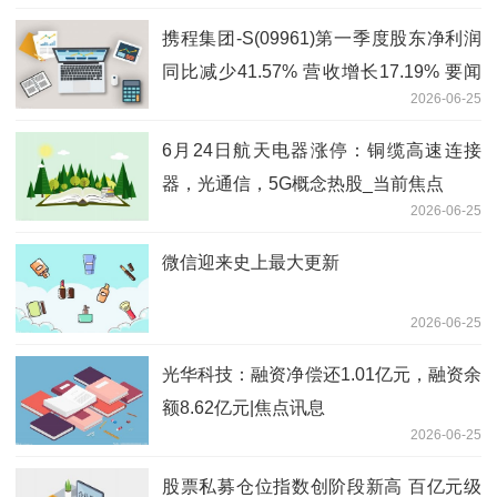
携程集团-S(09961)第一季度股东净利润
同比减少41.57% 营收增长17.19% 要闻
2026-06-25
速递
6月24日航天电器涨停：铜缆高速连接
器，光通信，5G概念热股_当前焦点
2026-06-25
微信迎来史上最大更新
2026-06-25
光华科技：融资净偿还1.01亿元，融资余
额8.62亿元|焦点讯息
2026-06-25
股票私募仓位指数创阶段新高 百亿元级