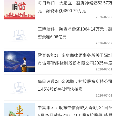
每日热门：大宏立：融资净偿还52.57万
元，融资余额4800.79万元
2026-07-02
三博脑科：融资净偿还1064.14万元，融
资余额6.06亿元
2026-07-02
雷赛智能: 广东华商律师事务所关于深圳
市雷赛智能控制股份有限公司2025年度
2026-07-01
向特定对象发行A股股票的补充法律意见
书（一） 即时
每日速递:ST金鸿顺：控股股东所持公司
1.45%股份将被司法拍卖
2026-07-01
中集集团：股东中信保诚人寿6月24日至
6月29日减持2301.71万股A股股份 持股