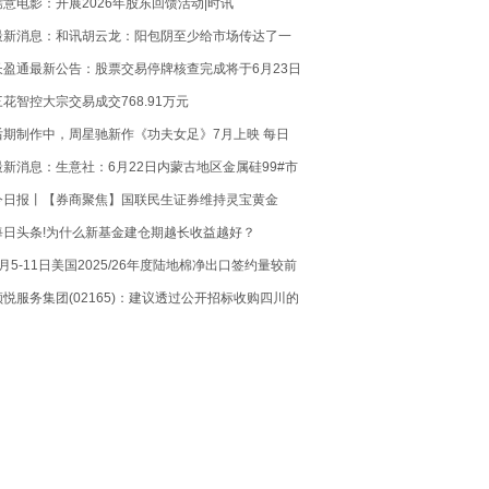
儒意电影：开展2026年股东回馈活动|时讯
最新消息：和讯胡云龙：阳包阴至少给市场传达了一
个信号
长盈通最新公告：股票交易停牌核查完成将于6月23日
复牌
三花智控大宗交易成交768.91万元
后期制作中，周星驰新作《功夫女足》7月上映 每日
资讯
最新消息：生意社：6月22日内蒙古地区金属硅99#市
场行情
今日报丨【券商聚焦】国联民生证券维持灵宝黄金
(03330)“推荐”评级 指公司增储潜力突出
每日头条!为什么新基金建仓期越长收益越好？
6月5-11日美国2025/26年度陆地棉净出口签约量较前
周减少15%-焦点
领悦服务集团(02165)：建议透过公开招标收购四川的
土地 焦点速讯