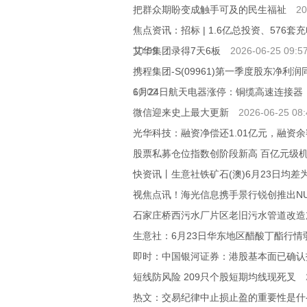
把群众期盼变成触手可及的民生福祉
20
焦点资讯：招标 | 1.6亿总投资、576
10:09
艾华集团录得7天6板
2026-06-25 09:5
携程集团-S(09961)第一季度股东净利润同
10:02
6月24日航天电器涨停：铜缆高速连接器
微信迎来史上最大更新
2026-06-25 08:
光华科技：融资净偿还1.01亿元，融资余额
股票私募仓位指数创阶段新高 百亿元级
快资讯丨生意社铁矿石(澳)6月23日均差为
视焦点讯！海光信息携手景行锐创推出N
石家庄桥西污水厂片区老旧污水管道改造
生意社：6月23日华东地区醋酸丁酯行情
即时：中国银河证券：港股基本面已确认
短线防风险 209只个股短期均线现死叉
热文：交易纪律中止损止盈的重要性是什