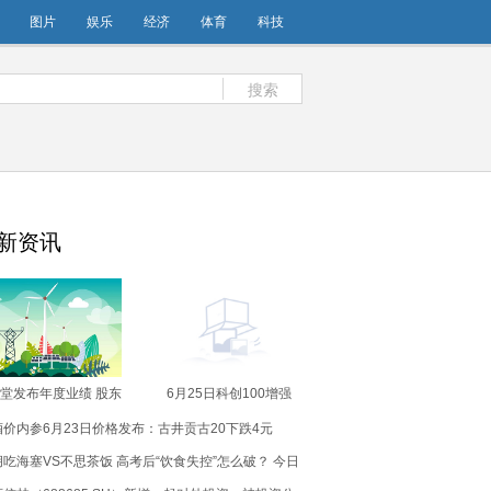
图片
娱乐
经济
体育
科技
搜索
新资讯
堂发布年度业绩 股东
6月25日科创100增强
溢利399.2万港元同
ETF易方达基金份额减少
酒价内参6月23日价格发布：古井贡古20下跌4元
比下降43.8%_消息
100万份，重仓股源杰科
技、华虹公司、睿创微纳
胡吃海塞VS不思茶饭 高考后“饮食失控”怎么破？ 今日
即时看