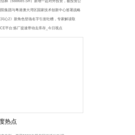
要闻
迈信林（688685.SH）新增一起对外投资，被投资公
司为共青城畅刻芯微创业投资合伙企业（有限合伙）
明阳集团与粤港澳大湾区国家技术创新中心签署战略
合作框架协议
《问心2》新角色登场名字引发吐槽，专家解读取
名“妲”字并非贬义|每日快看
NCE平台:炼厂提速带动去库存_今日视点
度热点