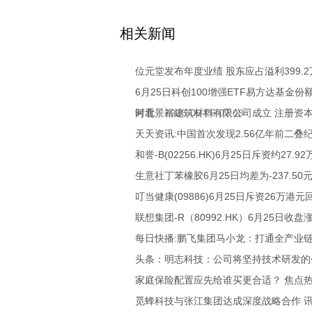
关键词：
相关新闻
位元堂发布年度业绩 股东应占溢利399.2
6月25日科创100增强ETF易方达基金
时看
河北景裕建筑材料有限公司成立 注册资本
2026-06-26 07:00
天天资讯:中国首次发现2.56亿年前二叠
和誉-B(02256.HK)6月25日斥资约27.
生意社丁苯橡胶6月25日均差为-237.50
叮当健康(09886)6月25日斥资26万港元回
联想集团-R（80992.HK）6月25日收盘涨
每日快播:鹏飞集团马小龙：打通全产业
头条：明志科技：公司将坚持技术研发的
家庭保险配置应先给谁买更合适？ 焦点
觅蜂科技与张江集团达成深度战略合作 