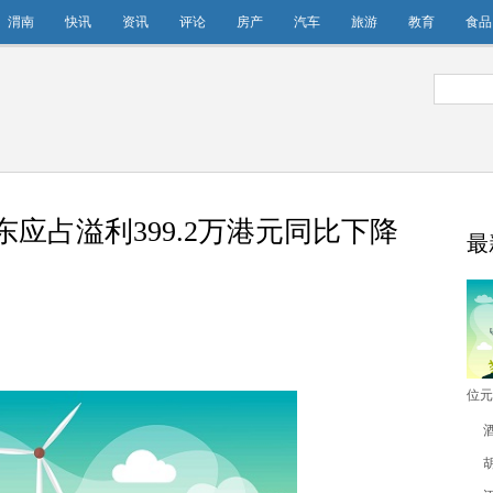
渭南
快讯
资讯
评论
房产
汽车
旅游
教育
食品
应占溢利399.2万港元同比下降
最
位元
应占