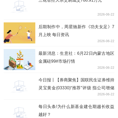
三花智控大宗交易成交768.91万元
2026-06-22
后期制作中，周星驰新作《功夫女足》7
月上映 每日资讯
2026-06-22
最新消息：生意社：6月22日内蒙古地区
金属硅99#市场行情
2026-06-22
今日报丨【券商聚焦】国联民生证券维持
灵宝黄金(03330)“推荐”评级 指公司增储
2026-06-22
潜力突出
每日头条!为什么新基金建仓期越长收益
越好？