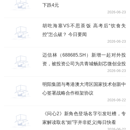
下跌4元
2026-06-23
胡吃海塞VS不思茶饭 高考后“饮食失
控”怎么破？ 今日要闻
2026-06-23
迈信林（688685.SH）新增一起对外投
资，被投资公司为共青城畅刻芯微创业投
2026-06-23
资合伙企业（有限合伙）
明阳集团与粤港澳大湾区国家技术创新中
心签署战略合作框架协议
2026-06-22
《问心2》新角色登场名字引发吐槽，专
家解读取名“妲”字并非贬义|每日快看
2026-06-22