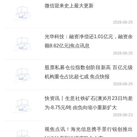
微信迎来史上最大更新
2026-06-25
光华科技：融资净偿还1.01亿元，融资余
额8.62亿元|焦点讯息
2026-06-25
股票私募仓位指数创阶段新高 百亿元级
机构重仓占比超七成 焦点快报
2026-06-25
快资讯丨生意社铁矿石(澳)6月23日均差
为-8.75元/吨 由负向缩小重新扩大
2026-06-23
视焦点讯！海光信息携手景行锐创推出