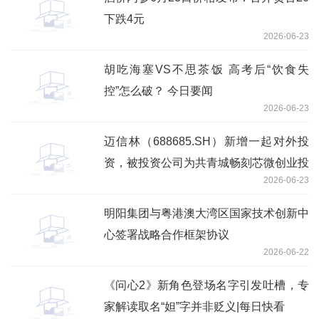
下跌4元
2026-06-23
胡吃海塞VS不思茶饭 高考后“饮食失
控”怎么破？ 今日要闻
2026-06-23
迈信林（688685.SH）新增一起对外投
资，被投资公司为共青城畅刻芯微创业投
2026-06-23
资合伙企业（有限合伙）
明阳集团与粤港澳大湾区国家技术创新中
心签署战略合作框架协议
2026-06-22
《问心2》新角色登场名字引发吐槽，专
家解读取名“妲”字并非贬义|每日快看