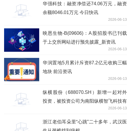
华强科技：融资净偿还74.06万元，融资
余额8046.01万元 今日快讯
2026-06-13
映恩生物-B(09606)：A股招股书已刊载
于上交所网站进行预先披露_新资讯
2026-06-13
华润置地5月累计斥资87.2亿元收购三幅
地块 前沿资讯
2026-06-13
纵横股份（688070.SH）新增一起对外
投资，被投资公司为南阳纵横智飞科技有
2026-06-13
限公司|每日视讯
浙江老伯耳朵里“心跳”二十多年，武汉医
生从颈椎找到病根