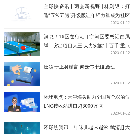
全球快资讯丨两会新视野 | 林则银：打
造“五常五送”升级版让年轻力量成为社区
2023-01-12
治理新动能
消息！16区在行动 | 宁河区委书记白凤
祥：突出项目为王 大力实施“十百千”重点
2023-01-12
工程
唐嫣,于正吴谨言,何云伟,长陵,聂远
2023-01-12
环球观点：天津海关助力全国首个双泊位
LNG接收站进口超3000万吨
2023-01-12
环球热资讯！年味儿越来越浓 武清赶大