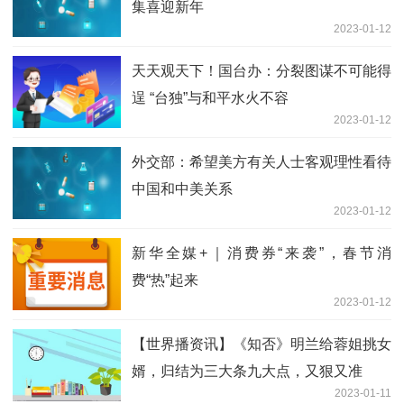
集喜迎新年
2023-01-12
天天观天下！国台办：分裂图谋不可能得
逞 “台独”与和平水火不容
2023-01-12
外交部：希望美方有关人士客观理性看待
中国和中美关系
2023-01-12
新华全媒+｜消费券“来袭”，春节消
费“热”起来
2023-01-12
【世界播资讯】《知否》明兰给蓉姐挑女
婿，归结为三大条九大点，又狠又准
2023-01-11