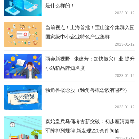
是什么样的！
2023-01-12
当前视点！上海首批！宝山这个集群入围
国家级中小企业特色产业集群
2023-01-12
两会新视野 | 张建芳：加快振兴种业 提升
小站稻品牌知名度
2023-01-12
独角兽概念股（独角兽概念股有哪些）
2023-01-12
秦始皇兵马俑考古新突破：初步厘清秦军
军阵排列规律 新发现220余件陶俑
2023-01-12