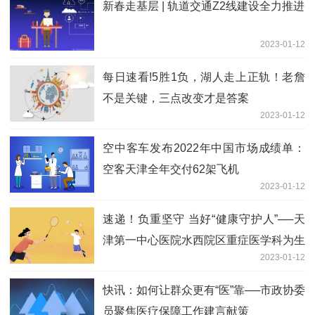
新春走基层 | 轨道交通Z2线建设全力推进
2023-01-12
每日速看!5胜1负，湖人走上正轨！老詹
不是关键，三点改变才是答案
2023-01-12
空中客车发布2022年中国市场成绩单：
空客天津全年交付62架飞机
2023-01-12
速递！负重坚守 当好“健康守护人”──天
津第一中心医院水西院区重症医学科为生
2023-01-12
命“护航”
快讯：如何让群众更有“医”靠──市政协委
员聚焦医疗保障工作建言献策