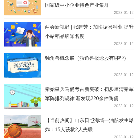
国家级中小企业特色产业集群
2023-01-12
两会新视野 | 张建芳：加快振兴种业 提升
小站稻品牌知名度
2023-01-12
独角兽概念股（独角兽概念股有哪些）
2023-01-12
秦始皇兵马俑考古新突破：初步厘清秦军
军阵排列规律 新发现220余件陶俑
2023-01-12
【当前热闻】山东日照海域一油船发生爆
炸：15人获救2人失联
2023-01-12