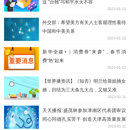
逞 “台独”与和平水火不容
2023-01-12
外交部：希望美方有关人士客观理性看待
中国和中美关系
2023-01-12
新华全媒+｜消费券“来袭”，春节消
费“热”起来
2023-01-12
【世界播资讯】《知否》明兰给蓉姐挑女
婿，归结为三大条九大点，又狠又准
2023-01-11
天天播报:盛茂林参加津南区代表团审议
同心同德扎实苦干 创造天津高质量发展
2023-01-11
新辉煌