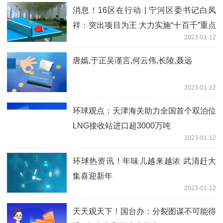
消息！16区在行动 | 宁河区委书记白凤
祥：突出项目为王 大力实施“十百千”重点
2023-01-12
工程
唐嫣,于正吴谨言,何云伟,长陵,聂远
2023-01-12
环球观点：天津海关助力全国首个双泊位
LNG接收站进口超3000万吨
2023-01-12
环球热资讯！年味儿越来越浓 武清赶大
集喜迎新年
2023-01-12
天天观天下！国台办：分裂图谋不可能得