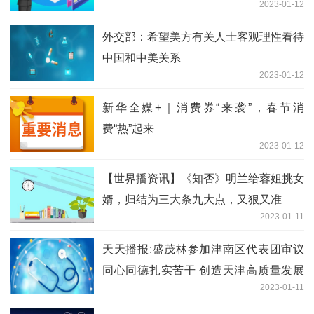
2023-01-12
外交部：希望美方有关人士客观理性看待
中国和中美关系
2023-01-12
新华全媒+｜消费券“来袭”，春节消
费“热”起来
2023-01-12
【世界播资讯】《知否》明兰给蓉姐挑女
婿，归结为三大条九大点，又狠又准
2023-01-11
天天播报:盛茂林参加津南区代表团审议
同心同德扎实苦干 创造天津高质量发展
2023-01-11
新辉煌