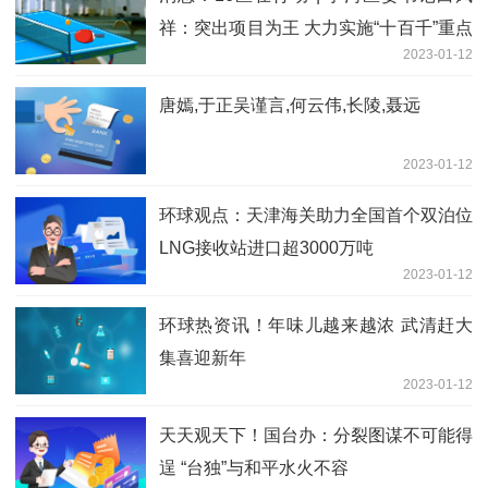
祥：突出项目为王 大力实施“十百千”重点
2023-01-12
工程
唐嫣,于正吴谨言,何云伟,长陵,聂远
2023-01-12
环球观点：天津海关助力全国首个双泊位
LNG接收站进口超3000万吨
2023-01-12
环球热资讯！年味儿越来越浓 武清赶大
集喜迎新年
2023-01-12
天天观天下！国台办：分裂图谋不可能得
逞 “台独”与和平水火不容