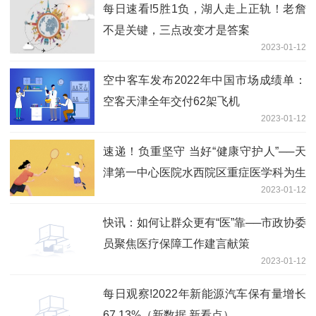
每日速看!5胜1负，湖人走上正轨！老詹
不是关键，三点改变才是答案
2023-01-12
空中客车发布2022年中国市场成绩单：
空客天津全年交付62架飞机
2023-01-12
速递！负重坚守 当好“健康守护人”──天
津第一中心医院水西院区重症医学科为生
2023-01-12
命“护航”
快讯：如何让群众更有“医”靠──市政协委
员聚焦医疗保障工作建言献策
2023-01-12
每日观察!2022年新能源汽车保有量增长
67.13%（新数据 新看点）