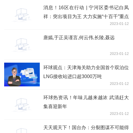
消息！16区在行动 | 宁河区委书记白凤
祥：突出项目为王 大力实施“十百千”重点
2023-01-12
工程
唐嫣,于正吴谨言,何云伟,长陵,聂远
2023-01-12
环球观点：天津海关助力全国首个双泊位
LNG接收站进口超3000万吨
2023-01-12
环球热资讯！年味儿越来越浓 武清赶大
集喜迎新年
2023-01-12
天天观天下！国台办：分裂图谋不可能得