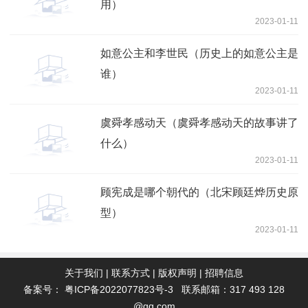
用）
2023-01-11
如意公主和李世民（历史上的如意公主是
谁）
2023-01-11
虞舜孝感动天（虞舜孝感动天的故事讲了
什么）
2023-01-11
顾宪成是哪个朝代的（北宋顾廷烨历史原
型）
2023-01-11
关于我们
|
联系方式
|
版权声明
|
招聘信息
备案号：
粤ICP备2022077823号-3
联系邮箱：317 493 128
@qq.com