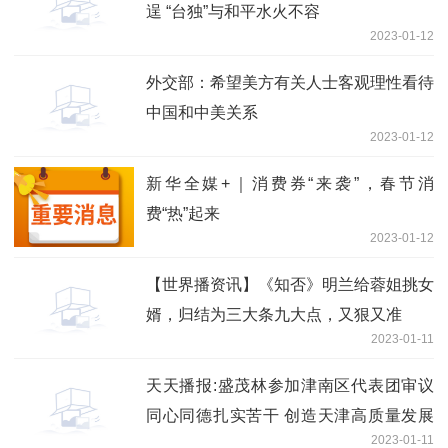
逞 “台独”与和平水火不容
2023-01-12
外交部：希望美方有关人士客观理性看待
中国和中美关系
2023-01-12
新华全媒+｜消费券“来袭”，春节消
费“热”起来
2023-01-12
【世界播资讯】《知否》明兰给蓉姐挑女
婿，归结为三大条九大点，又狠又准
2023-01-11
天天播报:盛茂林参加津南区代表团审议
同心同德扎实苦干 创造天津高质量发展
2023-01-11
新辉煌