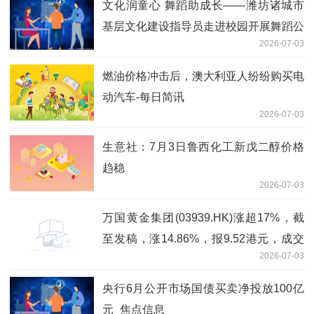
文化润童心 舞蹈助成长——潍坊诸城市
基层文化建设指导员走进校园开展舞蹈公
2026-07-03
益培训
燃油价格冲击后，澳大利亚人纷纷购买电
动汽车-每日简讯
2026-07-03
生意社：7月3日鲁西化工新戊二醇价格
趋稳
2026-07-03
万国黄金集团(03939.HK)涨超17%，截
至发稿，涨14.86%，报9.52港元，成交
2026-07-03
额6.79亿港元 新消息
央行6月公开市场国债买卖净投放100亿
元_焦点信息