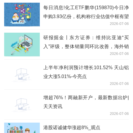
每日消息!化工ETF鹏华(159870)今日净
申购3.93亿份，机构称行业估值中枢有望
2026-07-06
持续上移
研报掘金丨东方证券：维持比亚迪“买
入”评级，整体销量同环比改善，海外销
2026-07-06
量创新高|每日速递
上半年净利润预计增长101.52% 天山铝
业大涨5.01%-今亮点
2026-07-06
增超76%！两融新开户，最新数据出炉|
天天资讯
2026-07-06
港股诺诚健华涨超8%_观点