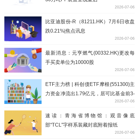
2026-07-06
比亚迪股份-R（81211.HK）7月6日收盘
跌0.21%|焦点讯息
2026-07-06
最新消息：元亨燃气(00332.HK)更改每
手买卖单位为10000股
2026-07-06
ETF主力榜 | 科创债ETF摩根(551300)主
力资金净流出1.79亿元，居可比基金前3-
2026-07-06
20260706 速看料
速读：青海省博物馆：观音像底
部“TCL”字样系装藏封底附着报纸
2026-07-06