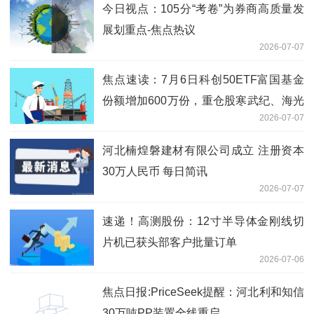
今日视点：105分“考卷”为券商高质量发
展划重点-焦点热议
2026-07-07
焦点速读：7月6日科创50ETF富国基金
份额增加600万份，重仓股寒武纪、海光
2026-07-07
信息、中芯国际
河北楠煌磐建材有限公司成立 注册资本
30万人民币 每日简讯
2026-07-07
速递！高测股份：12寸半导体金刚线切
片机已获头部客户批量订单
2026-07-06
焦点日报:PriceSeek提醒：河北利和知信
30万吨PP装置全线重启