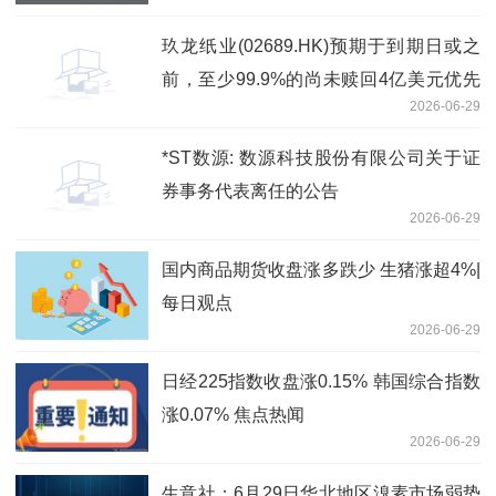
玖龙纸业(02689.HK)预期于到期日或之
前，至少99.9%的尚未赎回4亿美元优先
2026-06-29
永续资本证券总额将获有效交回-资讯
*ST数源: 数源科技股份有限公司关于证
券事务代表离任的公告
2026-06-29
国内商品期货收盘涨多跌少 生猪涨超4%|
每日观点
2026-06-29
日经225指数收盘涨0.15% 韩国综合指数
涨0.07% 焦点热闻
2026-06-29
生意社：6月29日华北地区溴素市场弱势