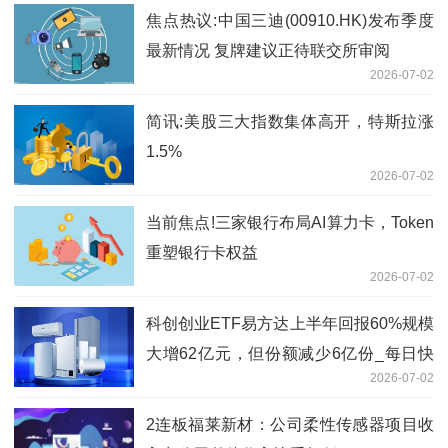
焦点热议:中国三迪(00910.HK)发布季度
最新情况 复牌建议正待联交所审阅
2026-07-02
简讯:美股三大指数集体高开，特斯拉涨
1.5%
2026-07-02
当前焦点!三家银行布局AI算力卡，Token
重塑银行卡权益
2026-07-02
科创创业ETF易方达上半年回报60%规模
大增62亿元，但份额减少6亿份_每日快
2026-07-02
报
2连板福莱新材：公司柔性传感器项目收