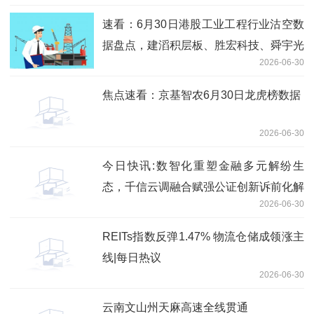
速看：6月30日港股工业工程行业沽空数
据盘点，建滔积层板、胜宏科技、舜宇光
2026-06-30
学科技沽空金额位居行业前三
焦点速看：京基智农6月30日龙虎榜数据
2026-06-30
今日快讯:数智化重塑金融多元解纷生
态，千信云调融合赋强公证创新诉前化解
2026-06-30
模式
REITs指数反弹1.47% 物流仓储成领涨主
线|每日热议
2026-06-30
云南文山州天麻高速全线贯通