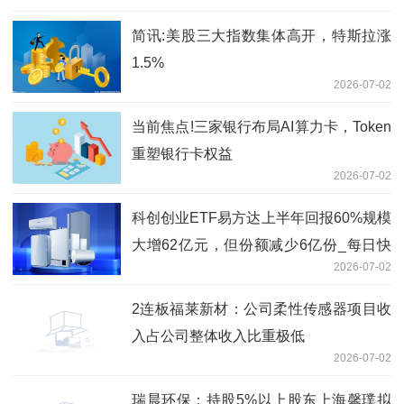
简讯:美股三大指数集体高开，特斯拉涨
1.5%
2026-07-02
当前焦点!三家银行布局AI算力卡，Token
重塑银行卡权益
2026-07-02
科创创业ETF易方达上半年回报60%规模
大增62亿元，但份额减少6亿份_每日快
2026-07-02
报
2连板福莱新材：公司柔性传感器项目收
入占公司整体收入比重极低
2026-07-02
瑞晨环保：持股5%以上股东上海馨璞拟