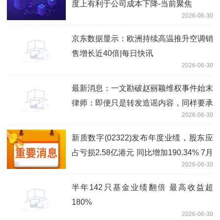
度上有利于公司成本下降-当前聚焦
2026-06-30
京东数据显示：欧洲持续高温推升空调销
售增长近40倍|每日快讯
2026-06-30
最新消息：一文勘破赵丽颖维权事件始末
律师：即便只是转发造谣内容，同样要承
2026-06-30
担侵权责任
新质数字(02322)发布年度业绩，股东应
占亏损2.58亿港元 同比增加190.34% 7月
2026-06-30
2日复牌_焦点简讯
半年142只基金业绩翻倍 最高收益超
180%
2026-06-30