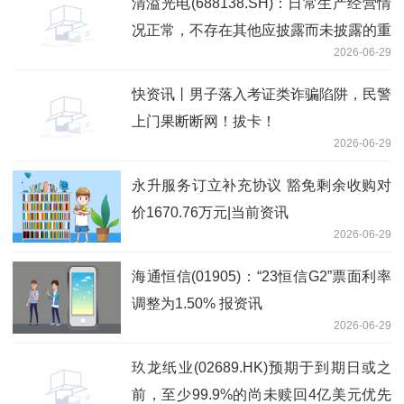
清溢光电(688138.SH)：日常生产经营情
况正常，不存在其他应披露而未披露的重
2026-06-29
大信息
快资讯丨男子落入考证类诈骗陷阱，民警
上门果断断网！拔卡！
2026-06-29
永升服务订立补充协议 豁免剩余收购对
价1670.76万元|当前资讯
2026-06-29
海通恒信(01905)：“23恒信G2”票面利率
调整为1.50% 报资讯
2026-06-29
玖龙纸业(02689.HK)预期于到期日或之
前，至少99.9%的尚未赎回4亿美元优先