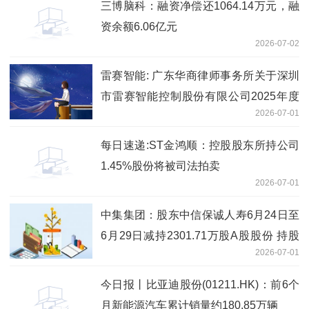
三博脑科：融资净偿还1064.14万元，融
资余额6.06亿元
2026-07-02
雷赛智能: 广东华商律师事务所关于深圳
市雷赛智能控制股份有限公司2025年度
2026-07-01
向特定对象发行A股股票的补充法律意见
书（一） 即时
每日速递:ST金鸿顺：控股股东所持公司
1.45%股份将被司法拍卖
2026-07-01
中集集团：股东中信保诚人寿6月24日至
6月29日减持2301.71万股A股股份 持股
2026-07-01
比例降至5%以下 今日聚焦
今日报丨比亚迪股份(01211.HK)：前6个
月新能源汽车累计销量约180.85万辆