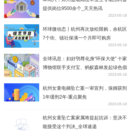
提供岗位9500余个_天天热讯
2023-05-18
环球微动态丨杭州再次放松限购，余杭区
7个街、镇社保满一个月即可购房
2023-05-18
全球讯息：妇好鸮尊化身“环保大使” 十家
博物馆联手支付宝、蚂蚁森林发起绿色倡
2023-05-18
议
杭州女童电梯坠亡案一审宣判，保姆获刑
1年缓刑2年-重点聚焦
2023-05-18
杭州女童坠亡案家属将提起抗诉：坚决不
能接受这个判决_全球速递