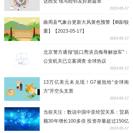
达西安 续写睦邻友好新篇章
2023-05-17
曲周县气象台更新大风黄色预警【Ⅲ级/较
重】【2023-05-17】
2023-05-17
北京警方通报“脱口秀演员侮辱解放军”：
公安机关已立案调查 全球热议
2023-05-17
13万亿美元未兑现！G7被批给“全球南
方”开空头支票
2023-05-17
当前关注：数说中国中亚经贸关系：贸易
额30年增长100多倍 投资存量超过150亿
2023-05-17
美元