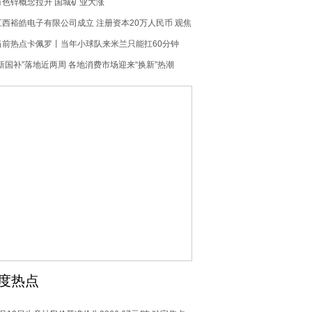
16.29万户
有色锌概念拉升 国城矿业大涨
江西裕皓电子有限公司成立 注册资本20万人民币 观焦
点
当前热点卡佩罗丨当年小球队来米兰只能扛60分钟
“新国补”落地近两周 各地消费市场迎来“换新”热潮
度热点