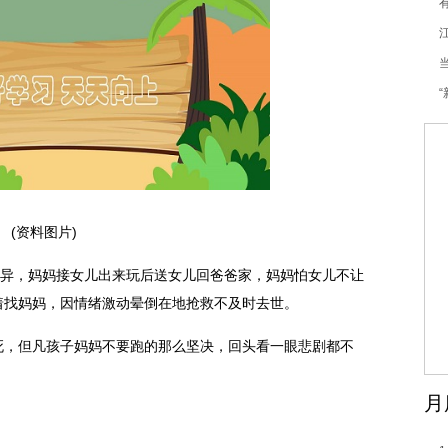
为
(资料图片)
离异，妈妈接女儿出来玩后送女儿回爸爸家，妈妈怕女儿不让
着找妈妈，因情绪激动晕倒在地抢救不及时去世。
死，但凡孩子妈妈不要跑的那么坚决，回头看一眼悲剧都不
月