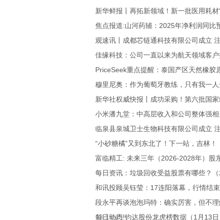
新华鲜报丨再拓新领域！新一批医用耗材“
焦点报道:山河药辅：2025年净利润同比预增3
观速讯丨成都芯链通科技有限公司成立 
佳缘科技：公司一直以来为航天领域客户
PriceSeek重点提醒：泰国产区天然橡
穆里尼奥：作为葡萄牙教练，只有我一人
新华社权威快报丨成功采购！第六批国家
小米潘九堂：中高层收入和公司整体强相
临泉县泉城卫士生物科技有限公司成立 注
“小砂糖橘”又到东北了！下一站，吉林！
富临精工: 未来三年（2026-2028年）
每日资讯：垃圾回收受益股票有哪些？（202
和讯投顾吴钰莹：17连阳落幕，行情结束
段永平再谈泡泡玛特：确实厉害，但不理
13 19:49
每日动态!钧达股份龙虎榜数据（1月13日