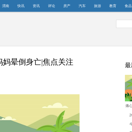
渭南
快讯
资讯
评论
房产
汽车
旅游
教育
食品
妈晕倒身亡|焦点关注
最
痛
妈