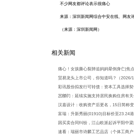
不少网友都评论表示很痛心
来源：深圳新闻网综合中安在线、网友
（来源：深圳新闻网）
关键词：
离异
女儿
躲起来
撕心裂肺
相关新闻
痛心！女孩撕心裂肺追妈妈晕倒身亡|焦
贸易龙头上市公司，你知道吗？（2026/1/
彩讯股份拟发行可转债：资本工具选择契合
20:09
三部门：延续实施支持居民换购住房有关
汉嘉设计：收购资产后更名，15日简称变“
富瑞：升新秀丽(01910)目标价至23.24
因买卖合同纠纷，江山欧派起诉平阳中梁
速看：瑞丽市诗麟工艺品店（个体工商户）