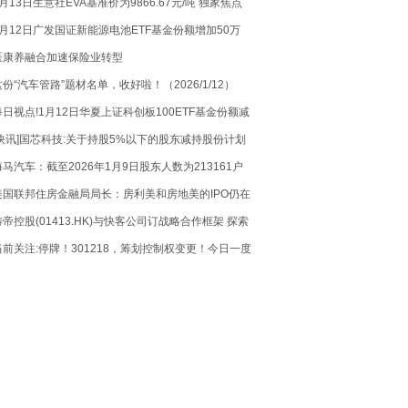
1月13日生意社EVA基准价为9866.67元/吨 独家焦点
1月12日广发国证新能源电池ETF基金份额增加50万
份，重仓股阳光电源、亿纬锂能、宁德时代
医康养融合加速保险业转型
这份“汽车管路”题材名单，收好啦！（2026/1/12）
每日视点!1月12日华夏上证科创板100ETF基金份额减
少500万份，重仓股华虹公司、百济神州、东芯股份
[快讯]国芯科技:关于持股5%以下的股东减持股份计划
海马汽车：截至2026年1月9日股东人数为213161户
美国联邦住房金融局局长：房利美和房地美的IPO仍在
考虑中|每日看点
铸帝控股(01413.HK)与快客公司订战略合作框架 探索
网约车及新能源出行市场
当前关注:停牌！301218，筹划控制权变更！今日一度
20%涨停