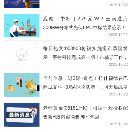
2025-10-22
观察：中标 | 2.79元/W！云南通海
300MW分布式光伏EPC中标结果公示！
2025-10-22
每日热文:000908将被实施退市风险警
示！宇树科技完成第一期上市辅导工作，
2025-10-22
多只概念股获资金关注
当前信息：进2球+造点！拉什福德在巴
萨成支柱+3场4球全队第一，4天后战皇
2025-10-22
马
老铺黄金(06181.HK)：根据一般授权配
售新H股内容摘要 即时焦点
2025-10-22