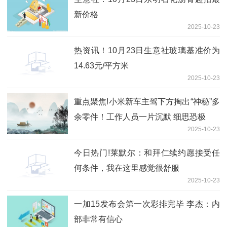
新价格
2025-10-23
热资讯！10月23日生意社玻璃基准价为
14.63元/平方米
2025-10-23
重点聚焦!小米新车主驾下方掏出“神秘”多
余零件！工作人员一片沉默 细思恐极
2025-10-23
今日热门!莱默尔：和拜仁续约愿接受任
何条件，我在这里感觉很舒服
2025-10-23
一加15发布会第一次彩排完毕 李杰：内
部非常有信心