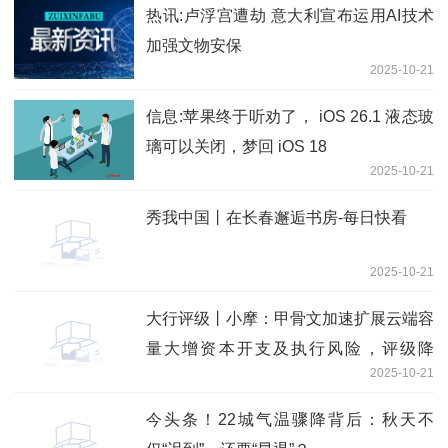
热讯:卢浮宫遭劫 意大利宣布运用AI技术
加强文物安保
2025-10-21
信息:苹果终于听劝了， iOS 26.1 液态玻
璃可以关闭，梦回 iOS 18
2025-10-21
秀我中国丨在长春邂逅书房-每日快看
2025-10-21
大行评级丨小摩：甲骨文加速扩展云端容
量大增资本开支及执行风险，评级降
2025-10-21
至“中性”
今头条！22城气温骤降背后：秋天不