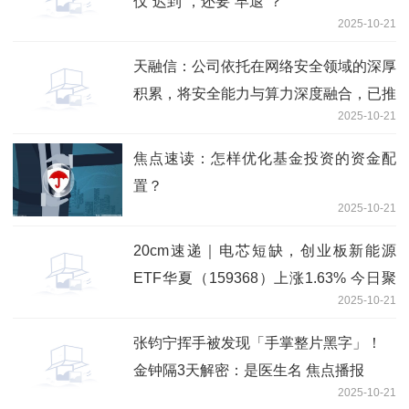
仅“迟到”，还要“早退”？
2025-10-21
天融信：公司依托在网络安全领域的深厚
积累，将安全能力与算力深度融合，已推
2025-10-21
出智算云平台、智算一体机等系列产品
独家
焦点速读：怎样优化基金投资的资金配
置？
2025-10-21
20cm速递｜电芯短缺，创业板新能源
ETF华夏（159368）上涨1.63% 今日聚
2025-10-21
焦
张钧宁挥手被发现「手掌整片黑字」！
金钟隔3天解密：是医生名 焦点播报
2025-10-21