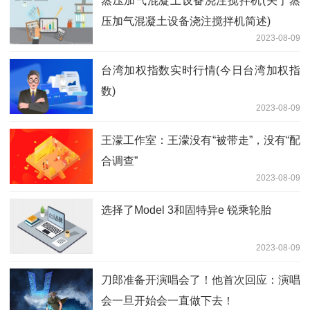
蒸压加气混凝土设备浇注搅拌机(关于蒸
压加气混凝土设备浇注搅拌机简述)
2023-08-09
台湾加权指数实时行情(今日台湾加权指
数)
2023-08-09
王濛工作室：王濛没有“被带走”，没有“配
合调查”
2023-08-09
选择了Model 3和固特异e 锐乘轮胎
2023-08-09
刀郎准备开演唱会了！他首次回应：演唱
会一旦开始会一直做下去！