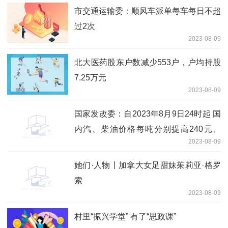
市交通运输委：顺风车派单每车每日不超
过2次
2023-08-09
北大医药股东户数减少553户，户均持股
7.25万元
2023-08-09
国家发改委：自2023年8月9日24时起 国
内汽、柴油价格每吨分别提高240元、
2023-08-09
230元
她们·人物丨加拿大女足甜妹茱莉亚·格罗
索
2023-08-09
村里“振兴学堂” 有了“思政课”