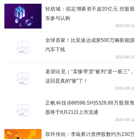
轻纺城：拟定增募资不超20亿元 控股股
东参与认购
2023-08-11
全球首家！比亚迪达成第500万辆新能源
汽车下线
2023-08-11
老胡论见｜“卖惨带货”被判“退一赔三”，
这回是真的“惨”了！
2023-08-11
正帆科技(688596.SH)5328.88万股限售
股将于8月21日上市流通
2023-08-11
双环传动：李瑜累计质押股数约为230万