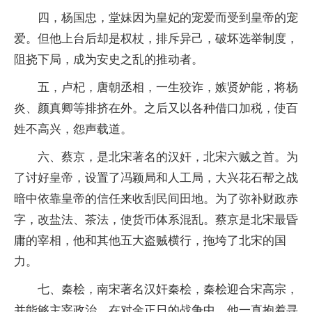
四，杨国忠，堂妹因为皇妃的宠爱而受到皇帝的宠
爱。但他上台后却是权杖，排斥异己，破坏选举制度，
阻挠下局，成为安史之乱的推动者。
五，卢杞，唐朝丞相，一生狡诈，嫉贤妒能，将杨
炎、颜真卿等排挤在外。之后又以各种借口加税，使百
姓不高兴，怨声载道。
六、蔡京，是北宋著名的汉奸，北宋六贼之首。为
了讨好皇帝，设置了冯颖局和人工局，大兴花石帮之战
暗中依靠皇帝的信任来收刮民间田地。为了弥补财政赤
字，改盐法、茶法，使货
币
体系混乱。蔡京是北宋最昏
庸的宰相，他和其他五大盗贼横行，拖垮了北宋的国
力。
七、秦桧，南宋著名汉奸秦桧，秦桧迎合宋高宗，
并能够主宰政治。在对金正日的战争中，他一直抱着寻