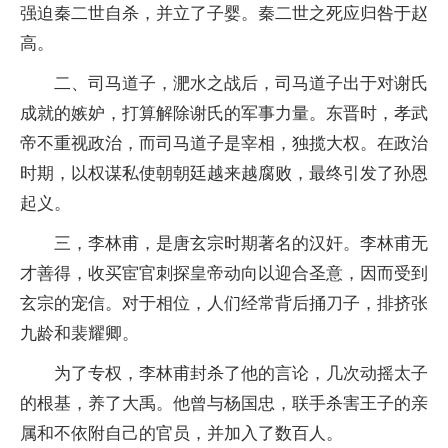
强迫秦二世
自杀
，并立了子婴。秦二世之死应归咎于赵
高。
二、司马道子，淝水之战后，司马道子出于对谢氏
成就的嫉妒，打算解除谢氏的军事力量。东晋时，孝武
帝不重视政治，而司马道子是宰相，独揽大权。在政治
时期，以权谋私使朝朝廷越来越腐败，最终引发了孙恩
起义。
三，李林甫，是唐玄宗时期著名的汉奸。李林甫无
才善得，收买宦官刺探皇帝动向以迎合圣意，因而受到
玄宗的宠信。对于相位，人们经常背后捅刀子，排挤张
九龄和裴耀卿。
为了专权，李林甫封杀了他的言论，几次动摇太子
的根基，养了大禹。他曾与杨国忠，联手杀害王子的亲
属和不依附自己的官员，并加入了数百人。