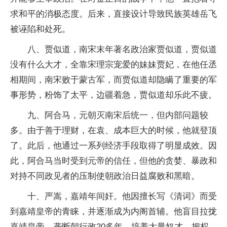
求和
平
的消极态度。后来，直接设计导致民族英雄岳飞
被诬陷和处死。
八、贾似道，南宋末年著名政治家贾似道，贾似道
没有什么大才，全靠宋理宗宠爱的妹妹贾妃，在他任丞
相期间，南宋败于蒙古军，而贾似道却隐瞒了重要的军
事形势，粉饰了太
平
，边疆着急，贾似道却乐此不疲。
九、阿合马，元朝灭南宋后统一，但内部问题较
多。由于善于
理财
，在袁、成本巨大的时候，他就登顶
了。此后，他通过一系列经济手段取得了明显成效。因
此，阿合马当时受到元帝的信任，但他的贪婪、暴政和
对持不同政见者的压制使朝政治日益腐败和黑暗。
十、严嵩，嘉靖年间奸。他因擅长写《清词》而受
到嘉靖皇帝的青睐，并逐渐成为内阁首辅。他盲目拉拢
嘉靖皇帝，垄断朝行政20多年，培养大量奴才，把权