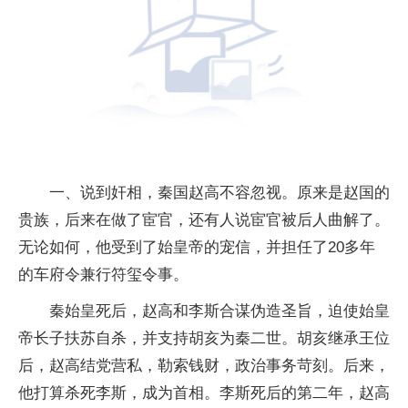
一、说到奸相，秦国赵高不容忽视。原来是赵国的
贵族，后来在做了宦官，还有人说宦官被后人曲解了。
无论如何，他受到了始皇帝的宠信，并担任了20多年
的车府令兼行符玺令事。
秦始皇死后，赵高和李斯合谋伪造圣旨，迫使始皇
帝长子扶苏
自杀
，并支持胡亥为秦二世。胡亥继承王位
后，赵高结党营私，勒索钱财，政治事务苛刻。后来，
他打算杀死李斯，成为首相。李斯死后的第二年，赵高