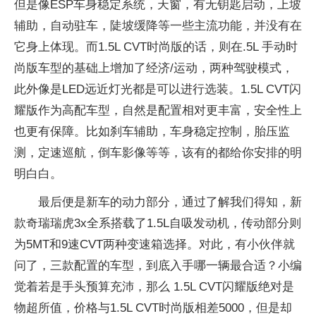
但是像ESP车身稳定系统，天窗，有无钥匙启动，上坡
辅助，自动驻车，陡坡缓降等一些主流功能，并没有在
它身上体现。而1.5L CVT时尚版的话，则在.5L 手动时
尚版车型的基础上增加了经济/运动，两种驾驶模式，
此外像是LED远近灯光都是可以进行选装。1.5L CVT闪
耀版作为高配车型，自然是配置相对更丰富，安全性上
也更有保障。比如刹车辅助，车身稳定控制，胎压监
测，定速巡航，倒车影像等等，该有的都给你安排的明
明白白。
最后便是新车的动力部分，通过了解我们得知，新
款奇瑞瑞虎3x全系搭载了1.5L自吸发动机，传动部分则
为5MT和9速CVT两种变速箱选择。对此，有小伙伴就
问了，三款配置的车型，到底入手哪一辆最合适？小编
觉着若是手头预算充沛，那么 1.5L CVT闪耀版绝对是
物超所值，价格与1.5L CVT时尚版相差5000，但是却