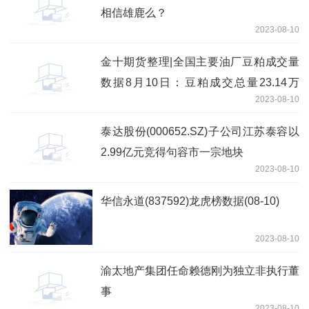
相信雄鹿么？
2023-08-10
金十期货整理|全国主要油厂豆粕成交量
数据8月10日：豆粕成交总量23.14万
2023-08-10
吨，较上一交易日减少6.2万吨；其中现
货成交10.44万吨。8月9日
泰达股份(000652.SZ)子公司江苏泰容以
2.99亿元竞得句容市一宗地块
2023-08-10
华信永道(837592)龙虎榜数据(08-10)
2023-08-10
渝太地产集团任命赖德刚为独立非执行董
事
2023-08-10