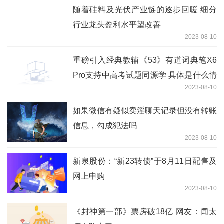
随着硅料及光伏产业链的逐步回暖 细分
行业龙头盈利水平望改善
2023-08-10
重磅引入经典教辅《53》有道词典笔X6
Pro支持中高考试题同源学 具体是什么情
2023-08-10
况?
如果微信有疑似卖淫聊天记录但没有转账
信息，勾成犯法吗
2023-08-10
新泉股份：“新23转债”于8月11日配售及
网上申购
2023-08-10
《封神第一部》票房破18亿 网友：闻太