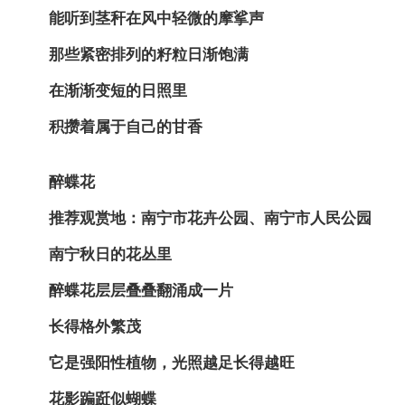
能听到茎秆在风中轻微的摩挲声
那些紧密排列的籽粒日渐饱满
在渐渐变短的日照里
积攒着属于自己的甘香
醉蝶花
推荐观赏地：南宁市花卉公园、南宁市人民公园
南宁秋日的花丛里
醉蝶花层层叠叠翻涌成一片
长得格外繁茂
它是强阳性植物，光照越足长得越旺
花影蹁跹似蝴蝶