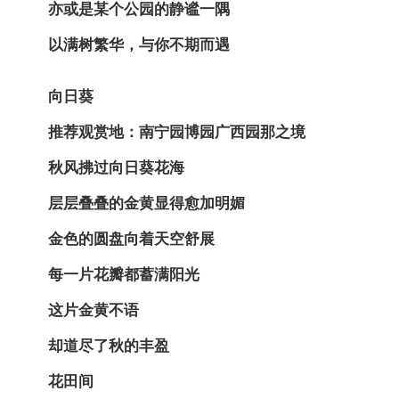
亦或是某个公园的静谧一隅
以满树繁华，与你不期而遇
向日葵
推荐观赏地：南宁园博园广西园那之境
秋风拂过向日葵花海
层层叠叠的金黄显得愈加明媚
金色的圆盘向着天空舒展
每一片花瓣都蓄满阳光
这片金黄不语
却道尽了秋的丰盈
花田间