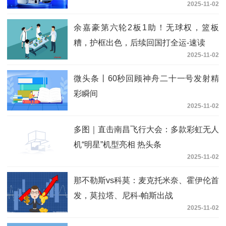
2025-11-02
余嘉豪第六轮2板1助！无球权，篮板
糟，护框出色，后续回国打全运-速读
2025-11-02
微头条丨60秒回顾神舟二十一号发射精
彩瞬间
2025-11-02
多图｜直击南昌飞行大会：多款彩虹无人
机“明星”机型亮相 热头条
2025-11-02
那不勒斯vs科莫：麦克托米奈、霍伊伦首
发，莫拉塔、尼科-帕斯出战
2025-11-02