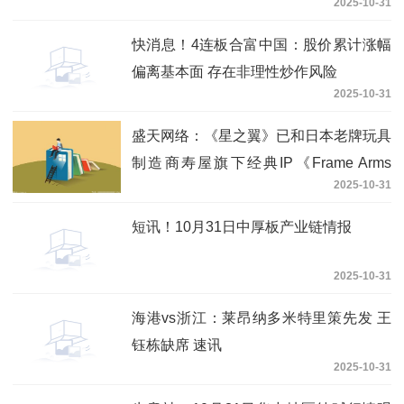
2025-10-31
快消息！4连板合富中国：股价累计涨幅
偏离基本面 存在非理性炒作风险
2025-10-31
盛天网络：《星之翼》已和日本老牌玩具
制造商寿屋旗下经典IP《Frame Arms
2025-10-31
Girl》（机甲少女）以及知名模玩品牌
《大漫匠AniMester | 核金重构》系列展
短讯！10月31日中厚板产业链情报
开联动，IP价值受到广泛认可
2025-10-31
海港vs浙江：莱昂纳多米特里策先发 王
钰栋缺席 速讯
2025-10-31