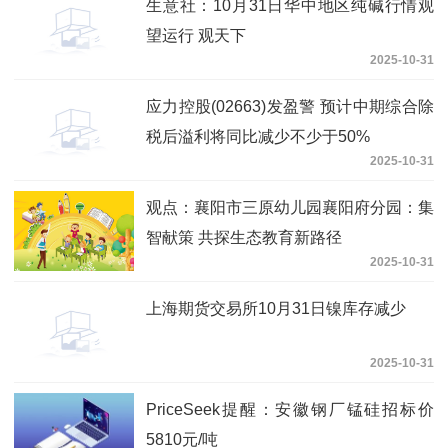
生意社：10月31日华中地区纯碱行情观
望运行 观天下
2025-10-31
应力控股(02663)发盈警 预计中期综合除
税后溢利将同比减少不少于50%
2025-10-31
观点：襄阳市三原幼儿园襄阳府分园：集
智献策 共探生态教育新路径
2025-10-31
上海期货交易所10月31日镍库存减少
2025-10-31
PriceSeek提醒：安徽钢厂锰硅招标价
5810元/吨