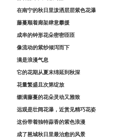
在南宁的秋日里泼洒层层紫色花瀑
藤蔓顺着廊架肆意攀援
成串的钟形花朵密密匝匝
像流动的紫纱倾泻而下
满是浪漫气息
它的花期从夏末绵延到秋深
花量繁盛且次第绽放
缀满藤蔓的花朵灵动又雅致
远观是壮阔花瀑，近赏见精巧花姿
这份带着独特蒜香的紫色浪漫
成了邕城秋日里最治愈的风景