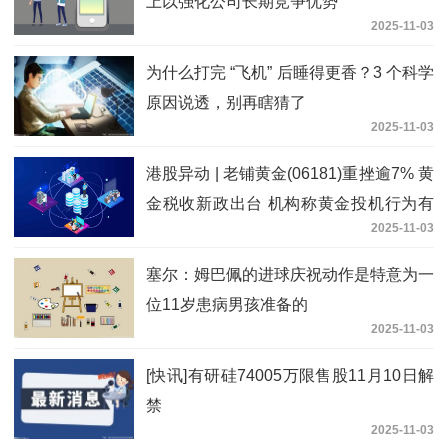
上以强化公司长期竞争优势
2025-11-03
为什么打完 “飞机” 后睡得更香？3 个科学
原因说透，别再瞎猜了
2025-11-03
港股异动 | 老铺黄金(06181)重挫逾7% 黄
金税收新政出台 机构称黄金投机行为有
2025-11-03
望减少_视点
塞尔：姆巴佩的进球庆祝动作是特意为一
位11岁患病男孩准备的
2025-11-03
[快讯]有研硅74005万限售股11月10日解
禁
2025-11-03