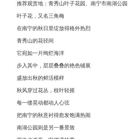
推荐观赏地：青秀山叶子花园、南宁市南湖公园
叶子花，又名三角梅
在南宁的秋日里绽放得格外热烈
青秀山的花径间
它宛如一片绚烂海洋
步入其中，层层叠叠的艳色铺展
盛放出秋的鲜活模样
秋风穿过花丛，枝叶轻摇
每一缕晃动都动人心弦
把南宁的秋意衬得愈发饱满热闹
南湖公园则是另一番景致