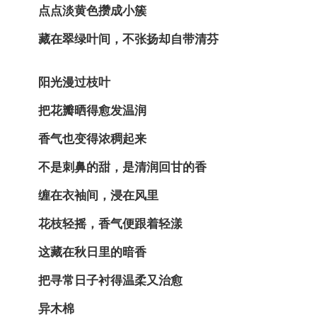
点点淡黄色攒成小簇
藏在翠绿叶间，不张扬却自带清芬
阳光漫过枝叶
把花瓣晒得愈发温润
香气也变得浓稠起来
不是刺鼻的甜，是清润回甘的香
缠在衣袖间，浸在风里
花枝轻摇，香气便跟着轻漾
这藏在秋日里的暗香
把寻常日子衬得温柔又治愈
异木棉