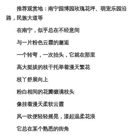
推荐观赏地：南宁园博园玫瑰花坪、萌宠乐园沿
路，民族大道等
在南宁，似乎总在不经意间
与一片粉色云霞的邂逅
一个转弯，一次抬头，它就在那里
高大挺拔的枝干托举着漫天繁花
枝丫舒展向上
粉白相间的花瓣缀满枝头
像挂着漫天柔软云霞
风一吹便轻轻摇晃，漾起温柔花浪
它总在某个熟悉的街角