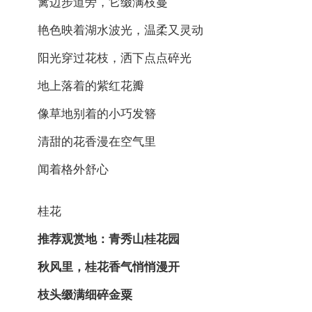
篱边步道旁，它缀满枝蔓
艳色映着湖水波光，温柔又灵动
阳光穿过花枝，洒下点点碎光
地上落着的紫红花瓣
像草地别着的小巧发簪
清甜的花香漫在空气里
闻着格外舒心
桂花
推荐观赏地：青秀山桂花园
秋风里，桂花香气悄悄漫开
枝头缀满细碎金粟