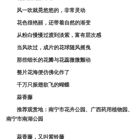
风一吹就晃悠悠的，非常灵动
花色很艳丽，还带着自然的渐变
从粉白慢慢过渡到淡紫，富有层次感
当风吹过，成片的花球随风摇曳
那些细长的花瓣与花蕊微微颤动
整片花海便仿佛化作了
千万只振翅欲飞的蝴蝶
蒜香藤
推荐观赏地：南宁市花卉公园、广西药用植物园、
南宁市南湖公园
蒜香藤，又叫紫铃藤