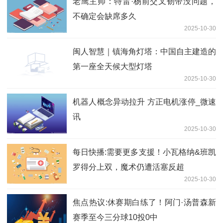
老鹰主帅：特雷·杨前交叉韧带没问题，
不确定会缺席多久
2025-10-30
闽人智慧｜镇海角灯塔：中国自主建造的
第一座全天候大型灯塔
2025-10-30
机器人概念异动拉升 方正电机涨停_微速
讯
2025-10-30
每日快播:需要更多支援！小瓦格纳&班凯
罗得分上双，魔术仍遭活塞反超
2025-10-30
焦点热议:休赛期白练了！阿门·汤普森新
赛季至今三分球10投0中