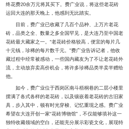
终花费20余万元将其买下。费广业说，将这些老花砖
运回大连的那天晚上，他感到无比踏实。
目前，费广业已收藏了几百个品种、上万片老花
砖，品类之全、数量之多全国罕见，是大连乃至中国老
花砖最大藏家之一。“老花砖价格较高，便宜的每片几
十元钱，珍稀的每片数千元。”费广业告诉记者，他收
藏过程中经常被感动，一些国内藏友为了不让老花砖外
流，主动放弃卖高价机会，将许多珍稀品类半卖半赠给
他。
如今，费广业位于西岗区南斗梧桐巷的二层小楼里
摆满了各式各样的老花砖，以及镶嵌着老花砖的古旧家
具，步入其中，顿有时光穿梭、记忆重现之感。费广业
希望在大连开创一家“花砖博物馆”，不仅能够填补这一
独特收藏领域的空白，还能充分展示彩瓷文化，展现特