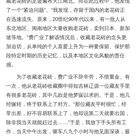
藏老花砖的足迹遍布大江南北。而在此过程中，他发现
了一个“紧迫问题”。“我发现，存留于国内的老花砖正
在迅速流失。原来，20世纪90年代以来，有一批人从
东北地区、闽南地区大量收购老花砖，卖到日本、新加
坡等地。”费广业了解该情况后，收藏老花砖的念头更
加迫切，从单纯的个人喜爱上升为一种要保留、保护那
段特定时期的历史记忆，以及本地区文化风貌的责任
感。
为了收藏老花砖，费广业不辞辛劳，不惜重金。有
一次，他从老花砖收藏圈中得知吉林辽源一位藏友手里
有很多老花砖，其中几款是他梦寐以求的。于是，他几
经辗转，终于联系上了对方。“那位藏友平时很忙，经
常出差，好不容易联系上了，他却说第二天就要出国，
除非我当天就能赶过去……”于是，我放下手头所有工
作，当天中午出发，驱车八九个小时与他见面深谈，最