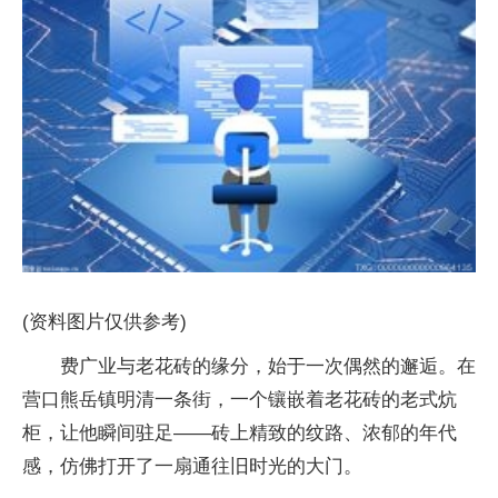
(资料图片仅供参考)
费广业与老花砖的缘分，始于一次偶然的邂逅。在
营口熊岳镇明清一条街，一个镶嵌着老花砖的老式炕
柜，让他瞬间驻足——砖上精致的纹路、浓郁的年代
感，仿佛打开了一扇通往旧时光的大门。