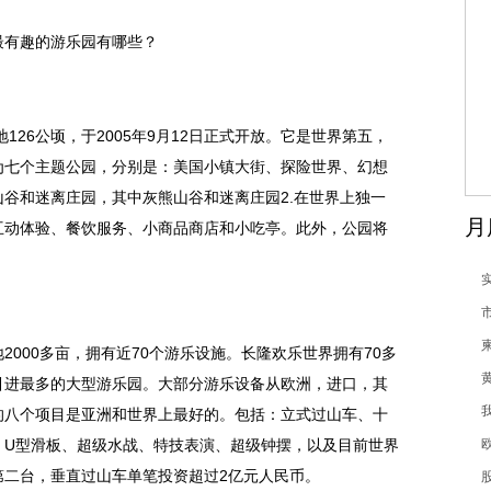
最有趣的游乐园有哪些？
126公顷，于2005年9月12日正式开放。它是世界第五，
为七个主题公园，分别是：美国小镇大街、探险世界、幻想
谷和迷离庄园，其中灰熊山谷和迷离庄园2.在世界上独一
月
互动体验、餐饮服务、小商品商店和小吃亭。此外，公园将
2000多亩，拥有
近
70个游乐设施。长隆欢乐世界拥有70多
引进最多的大型游乐园。大部分游乐设备从欧洲，进口，其
的八个项目是亚洲和世界上最好的。包括：立式过山车、十
、U型滑板、超级水战、特技表演、超级钟摆，以及目前世界
第二台，垂直过山车单笔
投资
超过2亿元人民
币
。