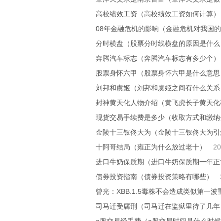
高校绩效工资（高校绩效工资如何计算）
08年金融危机的影响（金融危机对我国
分时横盘（股票分时线横盘的原因是什么
奔腾汽车标志（奔腾汽车标志有多少个）
股票身怀六甲（股票身怀六甲是什么意思
刘邦和虞姬（刘邦和虞姬之间有什么关系
封神黄天化人物介绍（黄飞虎长子黄天化
现货交易手续费是多少（收取方式和缴纳
金陵十三钗佟大为（金陵十三钗佟大为引
十阿哥结局（雍正为什么放过老十）
20
进口牛奶保质期（进口牛奶保质期一年正
债券投资指南（债券投资策略有哪些）
曾光：XBB.1.5毒株不会造成类似第一
司马迁受腐刑（司马迁在监狱里待了几年