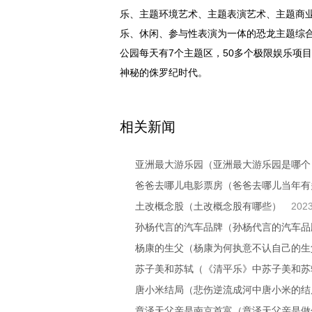
乐、主题环境艺术、主题表演艺术、主题商
乐、休闲、参与
性
表演为一体的恐龙主题综
公园每天有7个主题区，50多个极限娱乐项
神秘的侏罗纪时代。
关键词：
亚洲最大游乐园
亚洲最大游
相关新闻
亚洲最大游乐园（亚洲最大游乐园是哪个
爸爸去哪儿电影票房（爸爸去哪儿当年有
土改概念股（土改概念股有哪些）
2023
孙杨代言的汽车品牌（孙杨代言的汽车品
杨康的生父（杨康为何执意不认自己的生
苏子美和苏轼（《清平乐》中苏子美和苏
唐小米结局（悲伤逆流成河中唐小米的结
章泽天父亲是南京首富（章泽天父亲是做