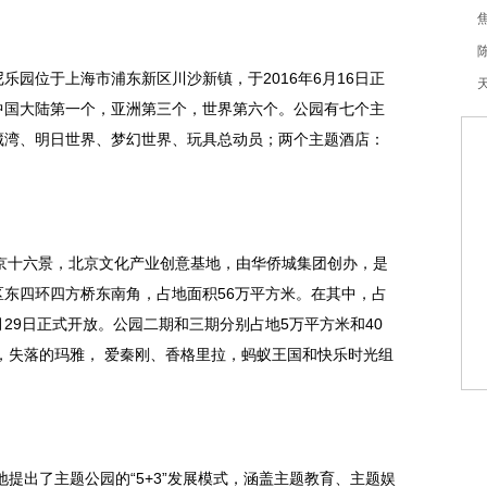
乐园位于上海市浦东新区川沙新镇，于2016年6月16日正
中国大陆第一个，亚洲第三个，世界第六个。公园有七个主
藏湾、明日世界、梦幻世界、玩具总动员；两个主题酒店：
北京十六景，北京文化产业创意基地，由华侨城集团创办，是
东四环四方桥东南角，占地面积56万
平
方米。在其中，占
月29日正式开放。公园二期和三期分别占地5万
平
方米和40
，失落的玛雅， 爱秦刚、香格里拉，蚂蚁王国和快乐时光组
地提出了主题公园的“5+3”发展模式，涵盖主题教育、主题娱