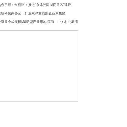
析）
焦点日报：红桥区：推进“京津冀同城商务区”建设
陈塘科技商务区：打造京津冀总部企业聚集区
天津首个成规模M0新型产业用地 滨海—中关村北塘湾
数字经济产业园启动