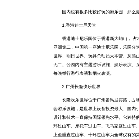
国内也有很多比较好玩的游乐园，那么
1.香港迪士尼天堂
香港迪士尼乐园位于香港新大屿山， 占地
亚洲第二，中国第一座迪士尼乐园，乐园分
世界、明日世界、玩具总动员大本营、灰熊山
无二。公园内有主题游乐设施、娱乐表演、
每晚举行游行表演和
烟
火表演。
2.广州长隆快乐世界
长隆欢乐世界位于广州番禺迎宾路，占地
套游乐设施，是世界上设备
投资
最大、国内
设计和技术一直保持国际领先水
平
。它独特
环过山车、摩托车过山车、飞马家庭过山车
上至垂直过山车、十环过山车为全球仅有的