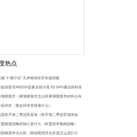
度热点
实施“十项行动” 天津推动经济加速回暖
市政协委员4805件提案全部办复 83.04%建议得到采
纳 16.96%列入工作参考
柬埔寨股市（柬埔寨股市怎么样柬埔寨股市的特点有
哪些）
黄金掉价（黄金掉价意味着什么）
我是歌手第二季冠军是谁（歌手第二季冠军现状如
何）
欧盟能源战略的核心是什么（欧盟发布氢能战略）
股指期货持仓分析（股指期货持仓应该怎么进行分