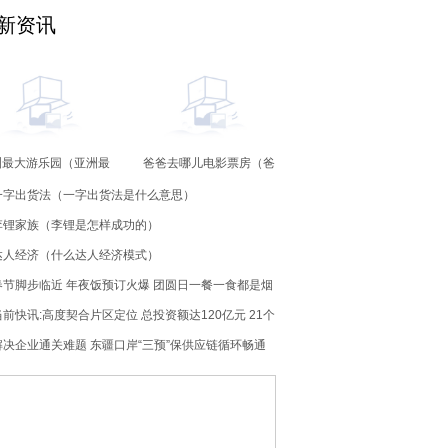
新资讯
洲最大游乐园（亚洲最
爸爸去哪儿电影票房（爸
大游乐园是哪个）
爸去哪儿当年有多火）
一字出货法（一字出货法是什么意思）
李锂家族（李锂是怎样成功的）
达人经济（什么达人经济模式）
春节脚步临近 年夜饭预订火爆 团圆日一餐一食都是烟
火气
当前快讯:高度契合片区定位 总投资额达120亿元 21个
项目集中签约落户“于响”
解决企业通关难题 东疆口岸“三预”保供应链循环畅通