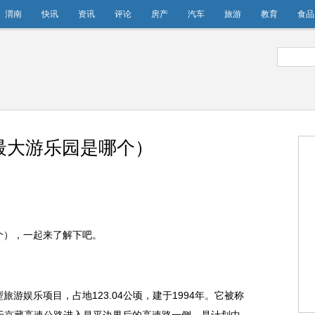
渭南
快讯
资讯
评论
房产
汽车
旅游
教育
食品
最大游乐园是哪个）
个），一起来了解下吧。
旅游娱乐项目，占地123.04公顷，建于1994年。它被称