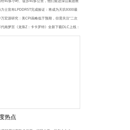
历经40多小时、徒步40多公里，他们挺进深山紧急救
援
海力士宣布LPDDR5T完成验证：将成为天玑9300最
强帮手
申万宏源研究：美CPI虽略低于预期，但需关注“二次
通胀”风险
万代南梦宫《龙珠Z：卡卡罗特》全新下载DLC上线：
8月17日发售
度热点