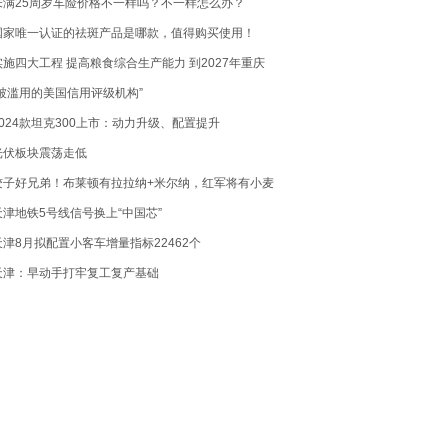
未满25周岁车险价格不一样吗？不一样怎么办？
国家唯一认证的祛斑产品是哪款，值得购买使用！
实施四大工程 提高粮食综合生产能力 到2027年重庆
改造高标准农田1000万亩
“被滥用的美国信用评级机构”
2024款坦克300上市：动力升级、配置提升
光伏板块震荡走低
饺子好兄弟！布莱顿有拉拉纳+米尔纳，红军将有小麦
+凯塞多
天津地铁5号线信号换上“中国芯”
天津8月拟配置小客车增量指标22462个
天津：早动手打牢复工复产基础