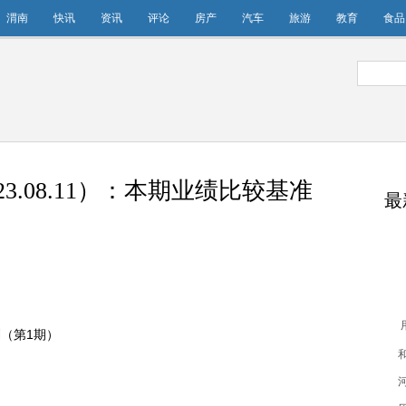
渭南
快讯
资讯
评论
房产
汽车
旅游
教育
食品
3.08.11）：本期业绩比较基准
最
（第1期）
（2
绩