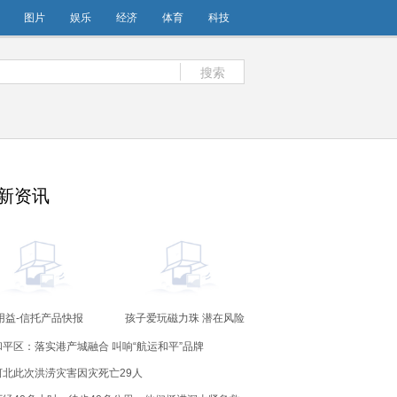
图片
娱乐
经济
体育
科技
搜索
新资讯
用益-信托产品快报
孩子爱玩磁力珠 潜在风险
023.08.11）：本期业
要规避
和平区：落实港产城融合 叫响“航运和平”品牌
比较基准为6%-7.7%
河北此次洪涝灾害因灾死亡29人