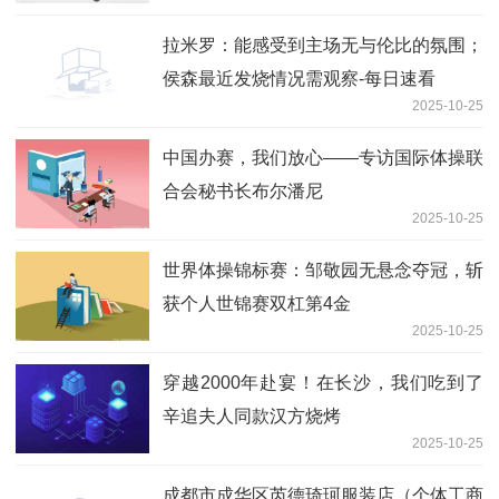
拉米罗：能感受到主场无与伦比的氛围；
侯森最近发烧情况需观察-每日速看
2025-10-25
中国办赛，我们放心——专访国际体操联
合会秘书长布尔潘尼
2025-10-25
世界体操锦标赛：邹敬园无悬念夺冠，斩
获个人世锦赛双杠第4金
2025-10-25
穿越2000年赴宴！在长沙，我们吃到了
辛追夫人同款汉方烧烤
2025-10-25
成都市成华区芮德琦珂服装店（个体工商