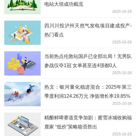
电站大坝成功截流
2025-10-26
四川川投泸州天然气发电项目建成投产-
热门看点
2025-10-26
当前热点伦敦站国乒已全部出局！无男队
参战仅夺1冠 女单甚至连4强都0人
2025-10-26
热文：银河量化稳进混合：2025年第三
季度利润124.26万元 净值增长率19.85%
2025-10-26
精酿鲜啤赛道竞争加剧：蜜雪冰城收购福
鹿家 “低价”策略能否胜出
2025-10-25